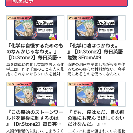
関連記事
DR.Stone Season2
DR.Stone Season2
『化学は自慢するためのも
『化学に嘘はつかねぇ。
のなんかじゃなねぇ。』
』【Dr.Stone2】毎日英語
【Dr.Stone2】毎日英語勉
勉強 SFromA09
強 SFromA06
車を戦車に強化し突撃を考える化
奇跡の洞窟を制覇したが火薬を作
学王国。司は千空のことを人を見
るための肝心な材料がない。今手
捨てられないからクロムを絶対に
元にあるものを使ってなんとかし
助けにくる。千空はそろそろ蒸気
ようとする。そこにクロムが硫酸
車などを作るだろうとも考えてい
を持ってきた。大砲を打つ時に使
DR.Stone Season2
DR.Stone Season2
た。
った残りがあったのだ。
『この原始のストーンワー
『でも、僕はただ、目の前
ルドを最後に制するのは
の誰にも死んでほしくない
』【Dr.Stone2】毎日英語
だけなんだ。 』
勉強 SFromA08
【Dr.Stone2】毎日英語勉
人類が衝動的に動いてしまう２０
ユズリハに言い渡されていた極秘