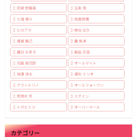
釘崎 野薔薇
五条 悟
七海 健斗
両面宿儺
ヒロアカ
緑谷 出久
爆豪 勝己
轟 焦凍
麗日 お茶子
飯田 天哉
切島 鋭児郎
オールマイト
相澤 消太
通形 ミリオ
グラントリノ
オールフォーワン
死柄木 弔
ステイン
トガヒミコ
オーバーホール
カテゴリー