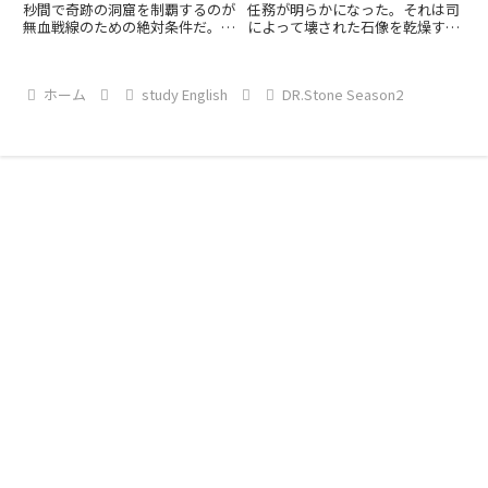
強 SFromA07
秒間で奇跡の洞窟を制覇するのが
任務が明らかになった。それは司
無血戦線のための絶対条件だ。
によって壊された石像を乾燥する
「発射！」千空の声がけと共に戦
前にくっ付けておけば、もしかし
車が動き出し大砲を放った。そし
たら助かるかもしれないから壊し
て科学王国の皆も同時に突撃し
た破片を集めてくっつけてること
ホーム
study English
DR.Stone Season2
た。
だ。