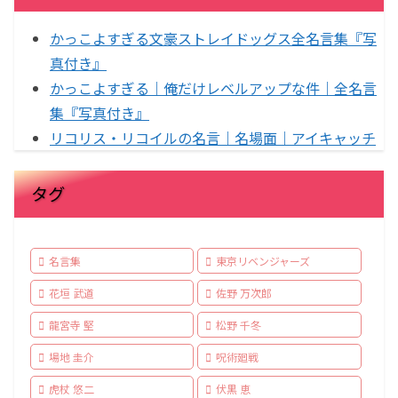
かっこよすぎる文豪ストレイドッグス全名言集『写
真付き』
かっこよすぎる｜俺だけレベルアップな件｜全名言
集『写真付き』
リコリス・リコイルの名言｜名場面｜アイキャッチ
タグ
名言集
東京リベンジャーズ
花垣 武道
佐野 万次郎
龍宮寺 堅
松野 千冬
場地 圭介
呪術廻戦
虎杖 悠二
伏黒 恵