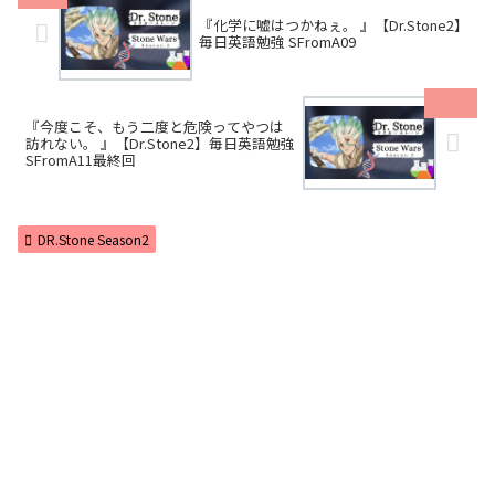
『化学に嘘はつかねぇ。 』【Dr.Stone2】
毎日英語勉強 SFromA09
『今度こそ、もう二度と危険ってやつは
訪れない。 』【Dr.Stone2】毎日英語勉強
SFromA11最終回
DR.Stone Season2