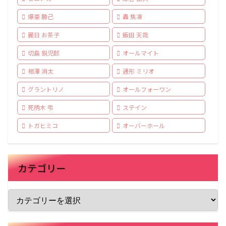
爆豪 勝己
轟 焦凍
麗日 お茶子
飯田 天哉
切島 鋭児郎
オールマイト
相澤 消太
通形 ミリオ
グラントリノ
オールフォーワン
死柄木 弔
ステイン
トガヒミコ
オーバーホール
カテゴリー