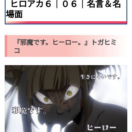
ヒロアカ６｜０６｜名言＆名
場面
『邪魔です。ヒーロー。』トガヒミ
コ