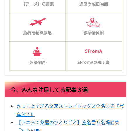
【アニメ】名言集
達磨の成長物語
旅行情報発信場
留学情報所
英語関連
SFromAの説明書
今、みんな注目してる記事３選
かっこよすぎる文豪ストレイドッグス全名言集『写
真付き』
【アニメ：薬屋のひとりごと】全名言＆名場面集
『写真付き』