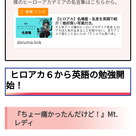
僕のヒーローアカデミアの名言集はこちらから。
【ヒロアカ】名場面・名言を英語で紹
介｜格好良い写真付き。
大人気アニメ僕のヒーローアカデミア名言 ヒロ
アカは人気が止まることを知らない。 まだアニ
メで見たことない人は 『アニメでも見てほし
い』 漫画ももちろんいいが、 アニメでは音楽や
雰囲気まで こりに凝っ出る傑作を見ることがで
daruma.link
きます。 いますぐ確認だ！
ヒロアカ６から英語の勉強開
始！
『ちょー痛かったんだけど！』Mt.
レディ