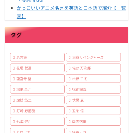
かっこいいアニメ名言を英語と日本語で紹介【一覧
表】
タグ
名言集
東京リベンジャーズ
花垣 武道
佐野 万次郎
龍宮寺 堅
松野 千冬
場地 圭介
呪術廻戦
虎杖 悠二
伏黒 恵
釘崎 野薔薇
五条 悟
七海 健斗
両面宿儺
ヒロアカ
緑谷 出久