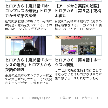
ヒロアカ６｜第13話『Mr.
【アニメから英語の勉強】
コンプレスの最後』ヒロア
ヒロアカ６｜第５話｜死柄
カから英語の勉強
木復活
超常開放戦線との戦いで、死柄木
目覚めた死柄木は触れずに周りの
は完全に意識を失っている。その
物を崩壊させる。一方アジトの襲
時、Mr.コンプレスが死柄木を起
撃をしていたヒーロー側でホーク
こす時間を作るために命を賭けて
スが死にかける。ホークスの弱点
時間稼ぎを始める。好きなことか
である炎を見た常闇は、その危機
僕のヒーローアカデミア６
僕のヒーローアカデミア６
ら英語の勉強をしよう。英語の上
を唯一理解して助けに走った。
達には「英語に慣れる」必要があ
ります。慣れるには、何回も何回
も英語に触れる機会を作らないと
いけません。そこで登場：
ヒロアカ６｜第16話『ホー
ヒロアカ６｜第４話｜ホー
SfromA。アニメから、、好きな
ことから英語の勉強を始めよう！
クスの過去』ヒロアカから
クスvs荼毘
英語の勉強
カプセルで眠る死柄木を起こして
はならないとミルコがウサギの本
荼毘の過去からエンデヴァーに全
能で感じる。やられながらも死柄
ての責任がのしかかる。その大変
木の入っているカプセルの破壊に
さをエンデヴァーに憧れ育ったホ
貢献。しかし、その医者から衝撃
ークスは助けようと動き出す。ヒ
の話を聞く。『オールフォーワン
ーロー社会が崩壊した最初の日
のオリジンは死柄木に継承され
だ。アニメと英語の相性は最強。
た』
ホーム
study English
僕のヒーローアカデミア６
英語上達に必要な「英語に慣れ
る」に使えるよ！闇雲にやるので
はなく、当サイトのSFromAを使