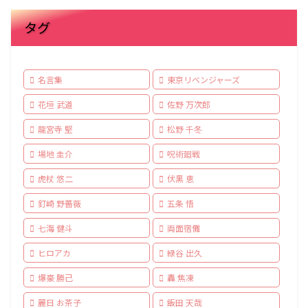
タグ
名言集
東京リベンジャーズ
花垣 武道
佐野 万次郎
龍宮寺 堅
松野 千冬
場地 圭介
呪術廻戦
虎杖 悠二
伏黒 恵
釘崎 野薔薇
五条 悟
七海 健斗
両面宿儺
ヒロアカ
緑谷 出久
爆豪 勝己
轟 焦凍
麗日 お茶子
飯田 天哉