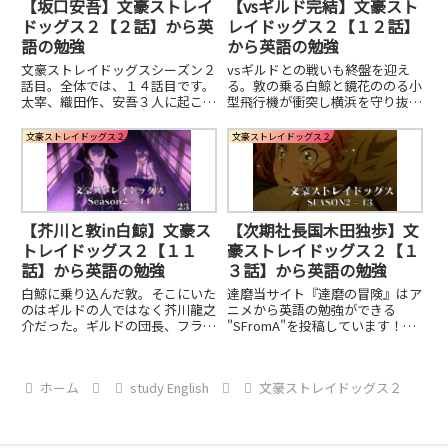
【坂口安吾】文豪ストレイ
【vsギルド完結】文豪スト
ドッグス２【２話】から英
レイドッグス２【１２話】
語の勉強
から英語の勉強
文豪ストレイドッグスシーズン２
vsギルドとの戦いも終盤を迎え
話目。全体では、１４話目です。
る。敦の乗る白鯨と鏡花ののる小
太宰、織田作、安吾３人に起こっ
型飛行機が衝突し横浜を守り抜い
た過去とは？？好きなキャラクタ
た。好きなアニメから英語の勉強
ーから英語の勉強をしましょう！
をしよう！英語の上達には「慣
文豪ストレイドッグス２
文豪ストレイドッグス２
継続あるのみ！アニメは楽しいか
れ」が必要です。継続して英語に
ら継続させることができる。
触れる工夫がここにはある。
【芥川と敦in白鯨】文豪ス
【次期社長国木田独歩】文
トレイドッグス２【１１
豪ストレイドッグス２【１
話】から英語の勉強
３話】から英語の勉強
白鯨に乗り込んだ敦。そこにいた
達磨当サイト『達磨の冒険』はア
のはギルドの人ではなく芥川龍之
ニメから英語の勉強ができる
介だった。ギルドの団長、フラン
"SFromA"を投稿しています！継
シスを相手にしながら芥川ともや
続に特化した英語の勉強をどう
り取りをする敦。フランシスが強
ぞ！アニメ：文豪ストレイドッグ
すぎて芥川と敦が２人別々に相手
スの全名言集はこちらから！「い
ホーム
study English
文豪ストレイドッグス２
をしても敵わない。好きなアニメ
つか英語を話したい！」「英語を
から英語の勉強をしよう！英語の
上達させたい！」って方はこの...
上達には「慣れ」が必要です。毎
日継続できる工夫をしましょう！