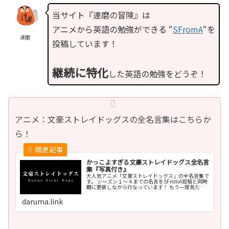
当サイト『達磨の冒険』は
アニメから英語の勉強ができる “
SFromA
“を
達磨
投稿しています！
継続に特化
した英語の勉強をどうぞ！
アニメ：文豪ストレイドッグスの全名言集はこちらか
ら！
かっこよすぎる文豪ストレイドッグス全名言
集『写真付き』
大人気アニメ「文豪ストレイドッグス」の全名言集で
す。 シーズン１〜４までの名言をSFromA投稿と同時
期に更新しながら行なっています！ もう一度見た
い！まだ見たことない人も、一緒に楽しみながら英語
の勉強をしていきましょう！
daruma.link