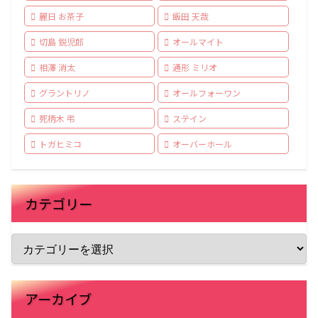
麗日 お茶子
飯田 天哉
切島 鋭児郎
オールマイト
相澤 消太
通形 ミリオ
グラントリノ
オールフォーワン
死柄木 弔
ステイン
トガヒミコ
オーバーホール
カテゴリー
アーカイブ