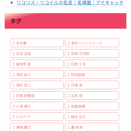
リコリス・リコイルの名言｜名場面｜アイキャッチ
タグ
名言集
東京リベンジャーズ
花垣 武道
佐野 万次郎
龍宮寺 堅
松野 千冬
場地 圭介
呪術廻戦
虎杖 悠二
伏黒 恵
釘崎 野薔薇
五条 悟
七海 健斗
両面宿儺
ヒロアカ
緑谷 出久
爆豪 勝己
轟 焦凍