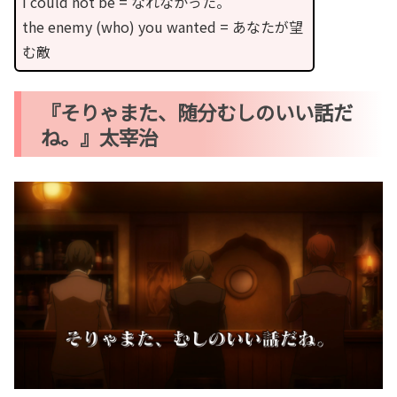
I could not be = なれなかった。
the enemy (who) you wanted = あなたが望
む敵
『そりゃまた、随分むしのいい話だ
ね。』太宰治