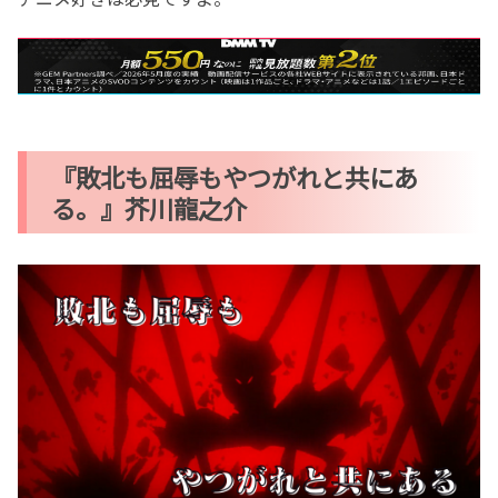
『敗北も屈辱もやつがれと共にあ
る。』芥川龍之介