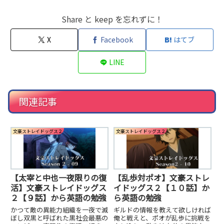
Share と keep を忘れずに！
X
Facebook
はてブ
LINE
関連記事
文豪ストレイドッグス２
文豪ストレイドッグス２
【太宰と中也一夜限りの復
【乱歩対ポオ】文豪ストレ
活】文豪ストレイドッグス
イドッグス２【１０話】か
２【９話】から英語の勉強
ら英語の勉強
かつて敵の異能力組織を一夜で滅
ギルドの情報を教えて欲しければ
ぼし双黒と呼ばれた黒社会最悪の
俺と戦えと、ポオが乱歩に挑戦を