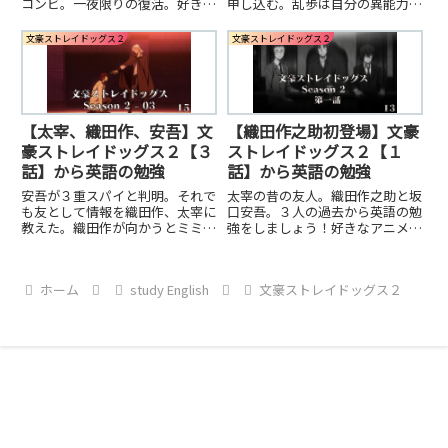
コンビ。一夜限りの復活。好きな
申し込む。乱歩は自分の異能力を
アニメから英語の勉強をしましょ
出すためのメガネがないことで本
う！当サイト、SFromAは継続に
領発揮できないが、、、好きなア
文豪ストレイドッグス２
文豪ストレイドッグス２
特化した英語とアニメのサイトで
ニメから英語の勉強をしましょ
す！英語上達のために「慣れる」
う！英語の上達には慣れが必要で
練習として毎日できる工夫をして
す。毎日継続して英語の勉強がで
あります！好きなアニメを見てす
きる工夫をしましょう！
こ〜しだけ英語の勉強！
【太宰、織田作、安吾】文
【織田作之助初登場】文豪
豪ストレイドッグス２【３
ストレイドッグス２【１
話】から英語の勉強
話】から英語の勉強
安吾が３重スパイと判明。それで
太宰の昔の友人。織田作之助と坂
も友として情報を織田作、太宰に
口安吾。３人の過去から英語の勉
教えた。織田作が向かうとミミッ
強をしましょう！好きなアニメか
クのボスは同じような異能力で未
ら英語の勉強をすれば知れずと継
来を見ていた。「俺を殺せるのは
続ができちゃう！
お前だけだ」好きなアニメから英
ホーム
study English
文豪ストレイドッグス２
語の勉強をしましょう！英語上達
の鍵は慣れること！毎日継続して
やっていくためにアニメを活用し
よう！