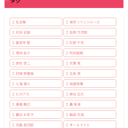
タグ
名言集
東京リベンジャーズ
花垣 武道
佐野 万次郎
龍宮寺 堅
松野 千冬
場地 圭介
呪術廻戦
虎杖 悠二
伏黒 恵
釘崎 野薔薇
五条 悟
七海 健斗
両面宿儺
ヒロアカ
緑谷 出久
爆豪 勝己
轟 焦凍
麗日 お茶子
飯田 天哉
切島 鋭児郎
オールマイト