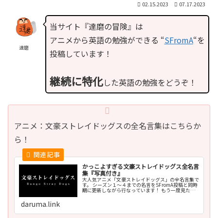
02.15.2023
07.17.2023
当サイト『達磨の冒険』は
アニメから英語の勉強ができる “
SFromA
“を
達磨
投稿しています！
継続に特化
した英語の勉強をどうぞ！
アニメ：文豪ストレイドッグスの全名言集はこちらか
ら！
かっこよすぎる文豪ストレイドッグス全名言
集『写真付き』
大人気アニメ「文豪ストレイドッグス」の全名言集で
す。 シーズン１〜４までの名言をSFromA投稿と同時
期に更新しながら行なっています！ もう一度見た
い！まだ見たことない人も、一緒に楽しみながら英語
の勉強をしていきましょう！
daruma.link