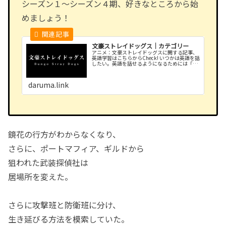
シーズン１〜シーズン４期、好きなところから始
めましょう！
文豪ストレイドッグス｜カテゴリー
アニメ：文豪ストレイドッグスに関する記事、
英語学習はこちらからCheck! いつかは英語を話
したい。英語を話せるようになるためには「慣
れ」が必要です。 好きなアニメから英語の勉
強を始めよう！
daruma.link
鏡花の行方がわからなくなり、
さらに、ポートマフィア、ギルドから
狙われた武装探偵社は
居場所を変えた。
さらに攻撃班と防衛班に分け、
生き延びる方法を模索していた。