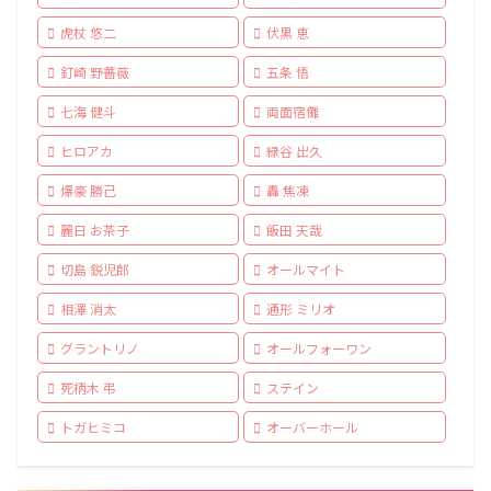
虎杖 悠二
伏黒 恵
釘崎 野薔薇
五条 悟
七海 健斗
両面宿儺
ヒロアカ
緑谷 出久
爆豪 勝己
轟 焦凍
麗日 お茶子
飯田 天哉
切島 鋭児郎
オールマイト
相澤 消太
通形 ミリオ
グラントリノ
オールフォーワン
死柄木 弔
ステイン
トガヒミコ
オーバーホール