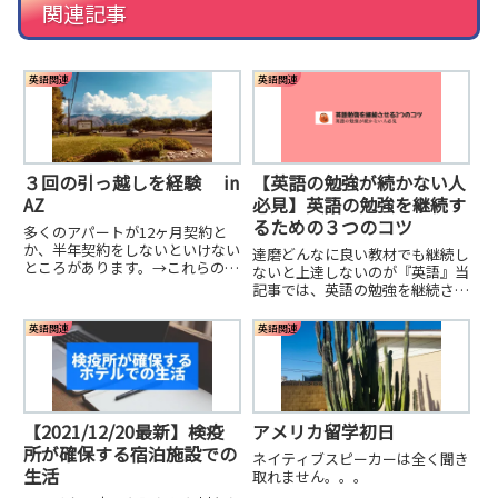
関連記事
英語関連
英語関連
３回の引っ越しを経験 in
【英語の勉強が続かない人
AZ
必見】英語の勉強を継続す
るための３つのコツ
多くのアパートが12ヶ月契約と
か、半年契約をしないといけない
達磨どんなに良い教材でも継続し
ところがあります。→これらのア
ないと上達しないのが『英語』当
パートは学生向けが多い。安く
記事では、英語の勉強を継続させ
て、共有のプールやジムがあった
る３つのコツを紹介！SFromA:制
りするとこもあります。今までに
作者Darumaについて。英語の勉
英語関連
英語関連
アメリカで3回引っ越しました。
強で挫折する人の特徴達磨「英語
が喋りたい！」って思う人は多い
けど、「そのためには...
【2021/12/20最新】検疫
アメリカ留学初日
所が確保する宿泊施設での
ネイティブスピーカーは全く聞き
生活
取れません。。。