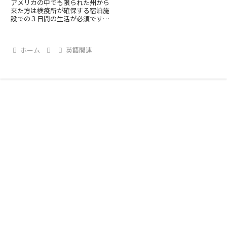
アメリカの中でも限られた州から
来た方は検疫所が確保する宿泊施
設での３日間の生活が必須です。
この記事ではどんな生活をしてい
るのかを赤裸々に話します。
ホーム
英語関連