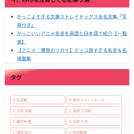
かっこよすぎる文豪ストレイドッグス全名言集『写
真付き』
かっこいいアニメ名言を英語と日本語で紹介【一覧
表】
【アニメ：黄泉のツガイ】カッコ良すぎる名言＆名
場面集
タグ
名言集
東京リベンジャーズ
花垣 武道
佐野 万次郎
龍宮寺 堅
松野 千冬
場地 圭介
呪術廻戦