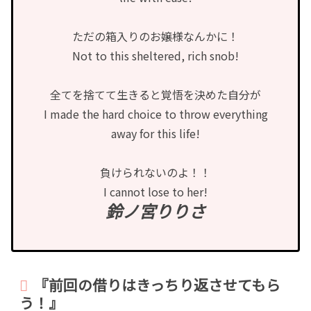
ただの箱入りのお嬢様なんかに！
Not to this sheltered, rich snob!
全てを捨てて生きると覚悟を決めた自分が
I made the hard choice to throw everything
away for this life!
負けられないのよ！！
I cannot lose to her!
鈴ノ宮りりさ
『前回の借りはきっちり返させてもら
う！』