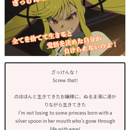
ざっけんな！
Screw that!
のほほんと生きてきたお嬢様に、ぬるま湯に浸か
りながら生きてきた
I’m not losing to some princess born with a
silver spoon in her mouth who’s gone through
life with ease!