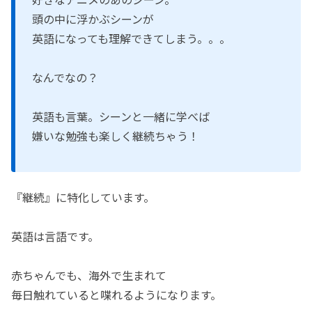
頭の中に浮かぶシーンが
英語になっても理解できてしまう。。。
なんでなの？
英語も言葉。シーンと一緒に学べば
嫌いな勉強も楽しく継続ちゃう！
『継続』に特化しています。
英語は言語です。
赤ちゃんでも、海外で生まれて
毎日触れていると喋れるようになります。