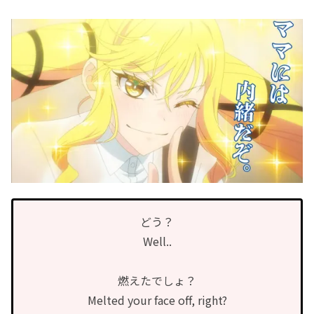
どう？
Well..
燃えたでしょ？
Melted your face off, right?