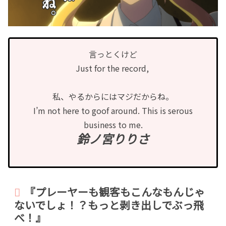
言っとくけど
Just for the record,
私、やるからにはマジだからね。
I’m not here to goof around. This is serous
business to me.
鈴ノ宮りりさ
『プレーヤーも観客もこんなもんじゃ
ないでしょ！？もっと剥き出しでぶっ飛
べ！』