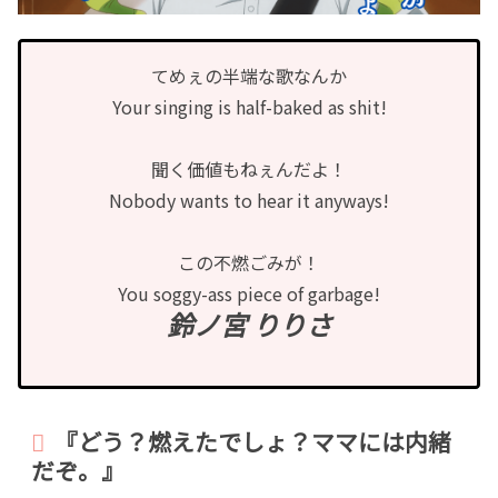
てめぇの半端な歌なんか
Your singing is half-baked as shit!
聞く価値もねぇんだよ！
Nobody wants to hear it anyways!
この不燃ごみが！
You soggy-ass piece of garbage!
鈴ノ宮 りりさ
『どう？燃えたでしょ？ママには内緒
だぞ。』