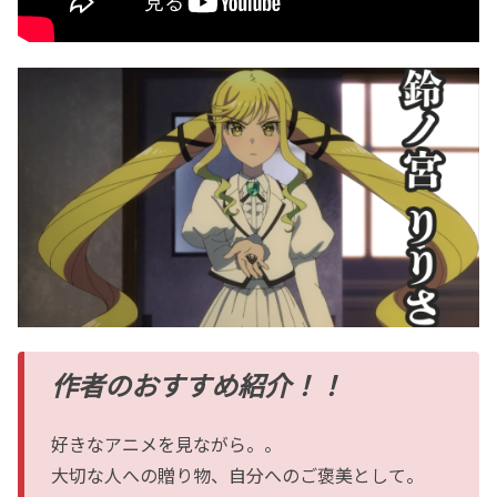
作者のおすすめ紹介！！
好きなアニメを見ながら。。
大切な人への贈り物、自分へのご褒美として。