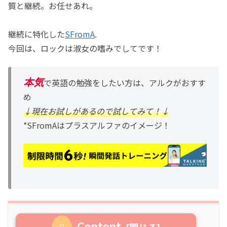
質と継続。お任せあれ。
継続に特化した
SFromA
.
今回は、ロックは淑女の嗜みでしてです！
本気
で英語の勉強をしたい方は、アルクがおすす
め
↓現在お試しがあるので試してみて！↓
*SFromAはプラスアルファのイメージ！
Content