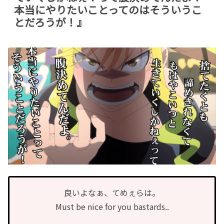
本当にやりたいことってのはそういうこ
とだろうが！』
良いよなぁ、てめぇらは。
Must be nice for you bastards..