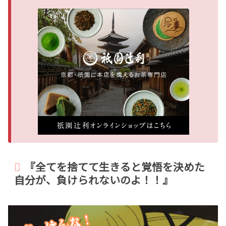
『全てを捨てて生きると覚悟を決めた
自分が、負けられないのよ！！』