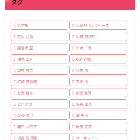
タグ
名言集
東京リベンジャーズ
花垣 武道
佐野 万次郎
龍宮寺 堅
松野 千冬
場地 圭介
呪術廻戦
虎杖 悠二
伏黒 恵
釘崎 野薔薇
五条 悟
七海 健斗
両面宿儺
ヒロアカ
緑谷 出久
爆豪 勝己
轟 焦凍
麗日 お茶子
飯田 天哉
切島 鋭児郎
オールマイト