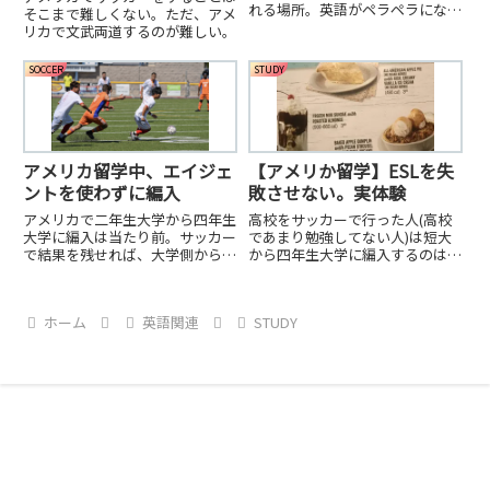
れる場所。英語がペラペラになり
そこまで難しくない。ただ、アメ
たかったら、英語しか聞こえな
リカで文武両道するのが難しい。
い、通じないとこに飛ぶのが一番
いい！
SOCCER
STUDY
アメリカ留学中、エイジェ
【アメリか留学】ESLを失
ントを使わずに編入
敗させない。実体験
アメリカで二年生大学から四年生
高校をサッカーで行った人(高校
大学に編入は当たり前。サッカー
であまり勉強してない人)は短大
で結果を残せれば、大学側から声
から四年生大学に編入するのは割
をかけてくる。その後必要なのは
とむずかしい。
単位とGPA
ホーム
英語関連
STUDY