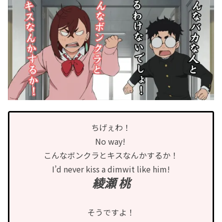
ちげぇわ！
No way!
こんなボンクラとキスなんかするか！
I’d never kiss a dimwit like him!
綾瀬 桃
そうですよ！