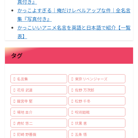
真付き』
かっこよすぎる｜俺だけレベルアップな件｜全名言
集『写真付き』
かっこいいアニメ名言を英語と日本語で紹介【一覧
表】
タグ
名言集
東京リベンジャーズ
花垣 武道
佐野 万次郎
龍宮寺 堅
松野 千冬
場地 圭介
呪術廻戦
虎杖 悠二
伏黒 恵
釘崎 野薔薇
五条 悟