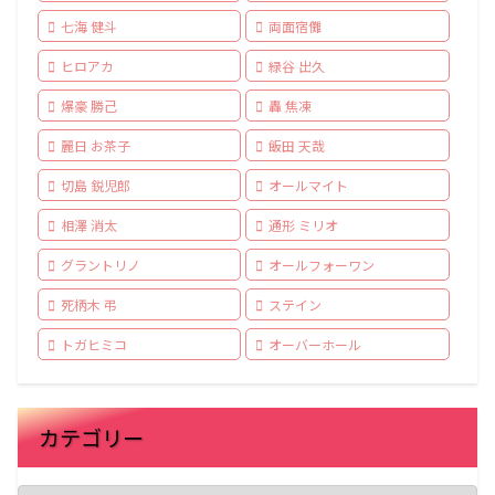
七海 健斗
両面宿儺
ヒロアカ
緑谷 出久
爆豪 勝己
轟 焦凍
麗日 お茶子
飯田 天哉
切島 鋭児郎
オールマイト
相澤 消太
通形 ミリオ
グラントリノ
オールフォーワン
死柄木 弔
ステイン
トガヒミコ
オーバーホール
カテゴリー