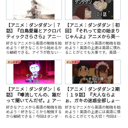
【アニメ：ダンダダン｜７
【アニメ：ダンダダン｜初
話】『白鳥愛羅とアクロバ
回】『それって恋の始まり
ティックさらさら』アニメ
じゃんよ』アニメから英語
から英語の勉強
の勉強
好きなアニメから英語の勉強を始
好きなアニメから英語の勉強を始
めよう！好きなことから始めるか
めよう！英語の上達は英語に慣れ
ら継続できる。アイラが危ない！
ることがとても大事です。英語が
オカルンとももはどうする！？
苦手、勉強したいけど継続できな
い人は当サイトをぜひご活用くだ
ダンダダン
ダンダダン
さい！
【アニメ：ダンダダン｜６
【アニメ：ダンダダン２期
話】『噂流してんの、誰だ
｜１９話】『大人ならよ
って聞いてんだぜ。』アニ
ぉ、ガキの迷惑全部しょい
メから英語の勉強
込んでてめぇの好きにしろ
好きなアニメから英語の勉強を始
好きなアニメから英語の勉強を始
って言ってやりてぇじゃね
めよう！好きなことから勉強する
めよう！英語の上達には英語に慣
から継続できる！今回はダンダダ
れることがとても大切！今回はダ
ぇか。』アニメから英語の
ンの六話からです！白鳥愛羅が登
ンダダンの２期からです。
勉強
場！