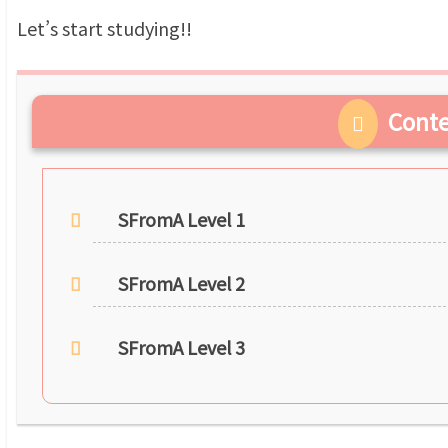
Let’s start studying!!
Cont
SFromA Level 1
SFromA Level 2
SFromA Level 3