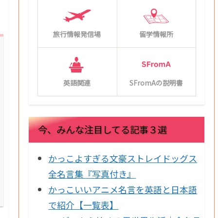
旅行情報発信場
留学情報所
英語関連
SFromAの説明書
今、みんな注目してる記事３選
かっこよすぎる文豪ストレイドッグス
全名言集『写真付き』
かっこいいアニメ名言を英語と日本語
で紹介【一覧表】