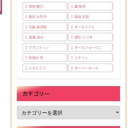
爆豪 勝己
轟 焦凍
麗日 お茶子
飯田 天哉
切島 鋭児郎
オールマイト
相澤 消太
通形 ミリオ
グラントリノ
オールフォーワン
死柄木 弔
ステイン
トガヒミコ
オーバーホール
カテゴリー