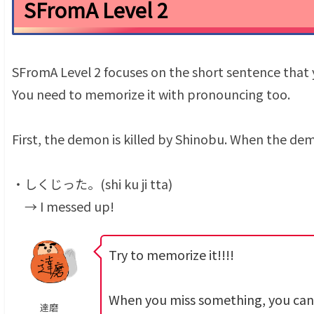
SFromA Level 2
SFromA Level 2 focuses on the short sentence that y
You need to memorize it with pronouncing too.
First, the demon is killed by Shinobu. When the de
・しくじった。(shi ku ji tta)
→ I messed up!
Try to memorize it!!!!
When you miss something, you can s
達磨