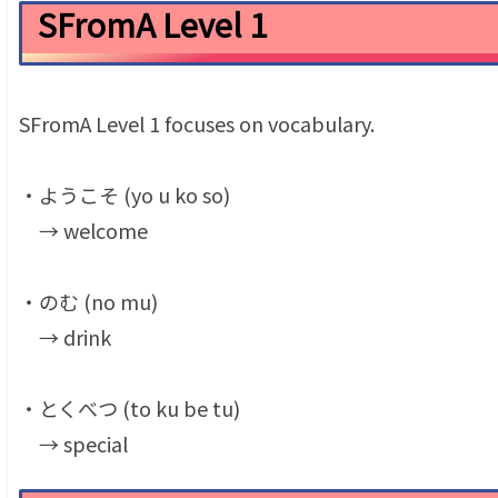
SFromA Level 1
SFromA Level 1 focuses on vocabulary.
・ようこそ (yo u ko so)
→ welcome
・のむ (no mu)
→ drink
・とくべつ (to ku be tu)
→ special