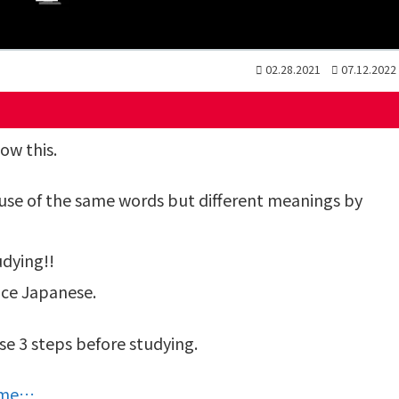
02.28.2021
07.12.2022
ow this.
ause of the same words but different meanings by
udying!!
ce Japanese.
se 3 steps before studying.
time…