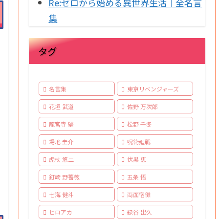
Re:ゼロから始める異世界生活｜全名言
集
タグ
名言集
東京リベンジャーズ
花垣 武道
佐野 万次郎
龍宮寺 堅
松野 千冬
場地 圭介
呪術廻戦
虎杖 悠二
伏黒 恵
釘崎 野薔薇
五条 悟
七海 健斗
両面宿儺
ヒロアカ
緑谷 出久