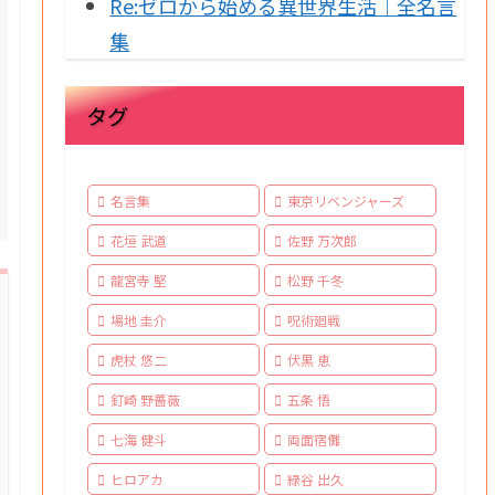
Re:ゼロから始める異世界生活｜全名言
集
タグ
名言集
東京リベンジャーズ
花垣 武道
佐野 万次郎
龍宮寺 堅
松野 千冬
場地 圭介
呪術廻戦
虎杖 悠二
伏黒 恵
釘崎 野薔薇
五条 悟
七海 健斗
両面宿儺
ヒロアカ
緑谷 出久