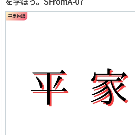
を学ぼう。SFromA-07
平家物語