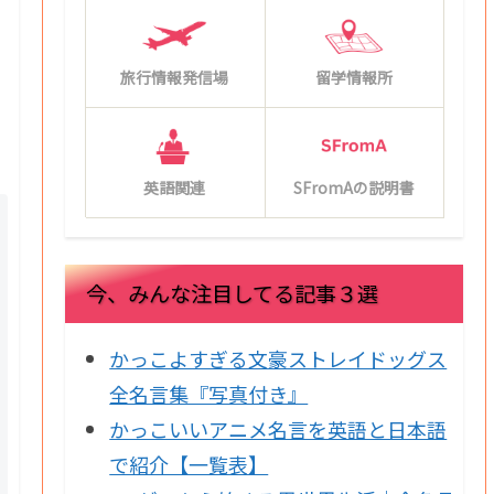
旅行情報発信場
留学情報所
英語関連
SFromAの説明書
今、みんな注目してる記事３選
かっこよすぎる文豪ストレイドッグス
全名言集『写真付き』
かっこいいアニメ名言を英語と日本語
で紹介【一覧表】