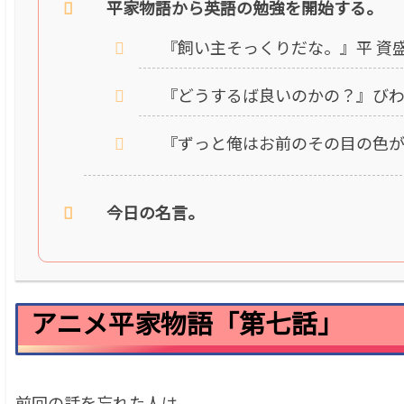
平家物語から英語の勉強を開始する。
『飼い主そっくりだな。』平 資
『どうするば良いのかの？』び
『ずっと俺はお前のその目の色が
今日の名言。
アニメ平家物語「第七話」
前回の話を忘れた人は