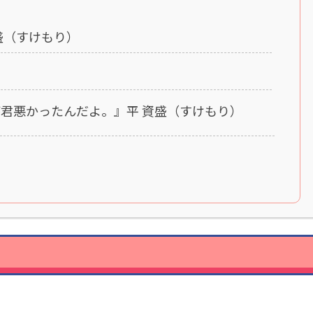
盛（すけもり）
わ
君悪かったんだよ。』平 資盛（すけもり）