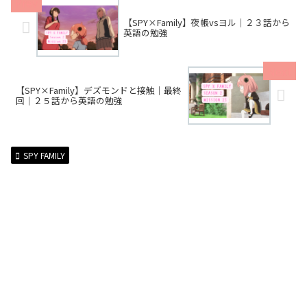
【SPY×Family】夜帳vsヨル｜２３話から
英語の勉強
【SPY×Family】デズモンドと接触｜最終
回｜２５話から英語の勉強
SPY FAMILY