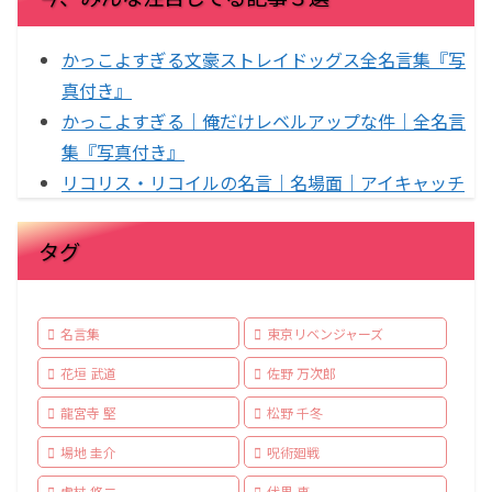
かっこよすぎる文豪ストレイドッグス全名言集『写
真付き』
かっこよすぎる｜俺だけレベルアップな件｜全名言
集『写真付き』
リコリス・リコイルの名言｜名場面｜アイキャッチ
タグ
名言集
東京リベンジャーズ
花垣 武道
佐野 万次郎
龍宮寺 堅
松野 千冬
場地 圭介
呪術廻戦
虎杖 悠二
伏黒 恵