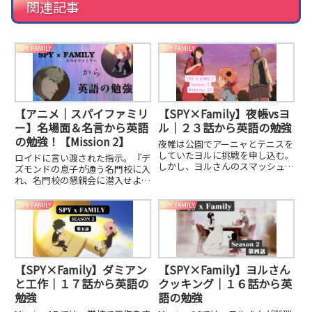
関連記事
SPY FAMILY
SPY FAMILY
【アニメ｜スパイファミリ
【SPY×Family】夜帳vsヨ
ー】名場面＆名言から英語
ル｜２３話から英語の勉強
の勉強！【Mission 2】
夜帷は公園でアーニャとテニスを
していたヨルに挑戦を申し込む。
ロイドに言い渡された指示。『デ
しかし、ヨルさんのスマッシュ
ズモンドの息子が通う名門校に入
が、、、
れ、名門校の懇親会に潜入せよ』
そのためにアーニャを孤児院から
引き受け、試験を合格させた。２
SPY FAMILY
SPY FAMILY
次試験では『両親揃っての出席が
条件、例外は認めない。』
【SPY×Family】ダミアン
【SPY×Family】ヨルさん
と工作｜１７話から英語の
クッキング｜１６話から英
勉強
語の勉強