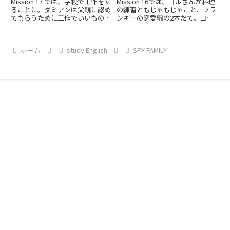
Mission 17 では、学校で工作をす
Mission 16では、ヨルさんが料理
ることに。ダミアンは父親に認め
の練習ともじゃもじゃこと、フラ
てもらうために工作でいいものを
ンキーの恋愛編の2本だて。ヨル
作ろうと頑張る。アーニャはダミ
さんの料理編では、ユーリが出て
アンの心を読んでいい作品を一緒
きましたね〜！ヨルさんの料理は
に作ればダミアンの家に行けると
殺傷能力があるのか、食べた人は
ホーム
study English
SPY FAMILY
考えてお手伝い！
倒れてしまう！