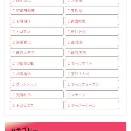
釘崎 野薔薇
五条 悟
七海 健斗
両面宿儺
ヒロアカ
緑谷 出久
爆豪 勝己
轟 焦凍
麗日 お茶子
飯田 天哉
切島 鋭児郎
オールマイト
相澤 消太
通形 ミリオ
グラントリノ
オールフォーワン
死柄木 弔
ステイン
トガヒミコ
オーバーホール
カテゴリー