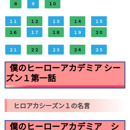
８
９
１０
１１
１２
１３
１４
１５
１６
１７
１８
１９
２０
２１
２２
２３
２４
２５
僕のヒーローアカデミア シー
ズン１第一話
ヒロアカシーズン１の名言
僕のヒーローアカデミア シ