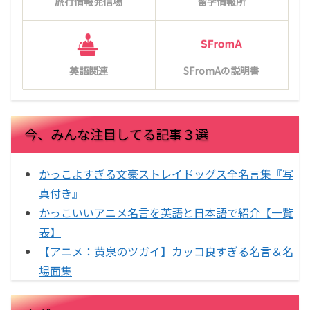
旅行情報発信場
留学情報所
英語関連
SFromAの説明書
今、みんな注目してる記事３選
かっこよすぎる文豪ストレイドッグス全名言集『写
真付き』
かっこいいアニメ名言を英語と日本語で紹介【一覧
表】
【アニメ：黄泉のツガイ】カッコ良すぎる名言＆名
場面集