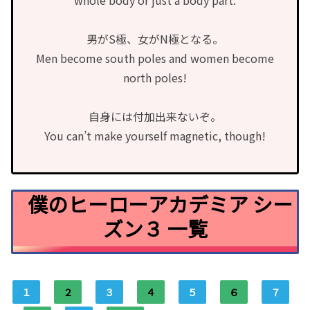
whole body or just a body part.
男がS極、女がN極となる。
Men become south poles and women become
north poles!
自身には付加出来ないぞ。
You can’t make yourself magnetic, though!
僕のヒーローアカデミア シー
ズン３ 一覧
１
２
３
４
５
６
７