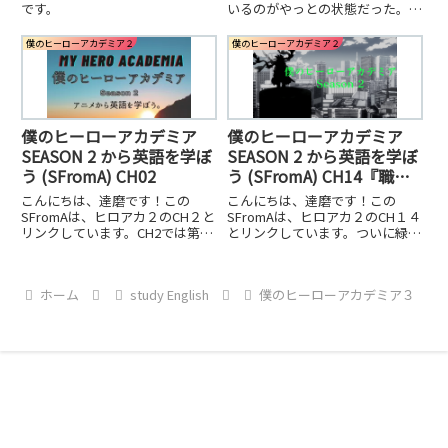
です。
いるのがやっとの状態だった。個
４】
性は消えていた。緑谷とルミリオ
ンでえりちゃんを守り、サーナイ
僕のヒーローアカデミア２
僕のヒーローアカデミア２
トアイが治崎の相手をする
が、、、
僕のヒーローアカデミア
僕のヒーローアカデミア
SEASON 2 から英語を学ぼ
SEASON 2 から英語を学ぼ
う (SFromA) CH02
う (SFromA) CH14『職場
体験』
こんにちは、達磨です！この
こんにちは、達磨です！この
SFromAは、ヒロアカ２のCH２と
SFromAは、ヒロアカ２のCH１４
リンクしています。CH2では第一
とリンクしています。ついに緑谷
競技の「障害物競争」が始まりま
出久のインターンシップが始まっ
す。ルールは簡単。スタジアムの
た。最初はグラントリノの "ボ
周りを外周を回るだけ。ルートを
ケ" でどうなることかと思いまし
ホーム
study English
僕のヒーローアカデミア３
守ればなんでもあり。
たが、実際に戦い出すとめちゃめ
ちゃ強い？早いグラントリノ。