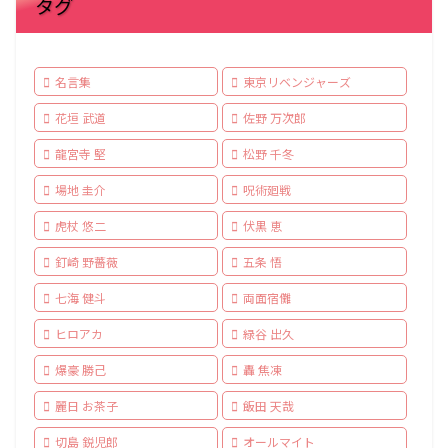
タグ
名言集
東京リベンジャーズ
花垣 武道
佐野 万次郎
龍宮寺 堅
松野 千冬
場地 圭介
呪術廻戦
虎杖 悠二
伏黒 恵
釘崎 野薔薇
五条 悟
七海 健斗
両面宿儺
ヒロアカ
緑谷 出久
爆豪 勝己
轟 焦凍
麗日 お茶子
飯田 天哉
切島 鋭児郎
オールマイト