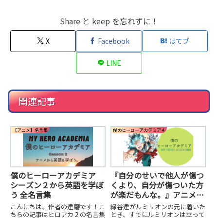
Share と keep を忘れずに！
X
Facebook
はてブ
LINE
関連記事
【アニメ】名言集
僕のヒーローアカデミア４
僕のヒーローアカデミア
『自分のせいで他人が傷つ
シーズン２から英語を学ぼ
くより、自分が傷ついた方
う 全名言集
が楽だもんな。』アニメヒ
ロアカから英語の勉強。
こんにちは、作者の達磨です！こ
緑谷達がルミリオンの元に着いた
SFromA – 12【ヒロアカ
ちらの記事はヒロアカ２の名言集
とき、すでにルミリオンは立って