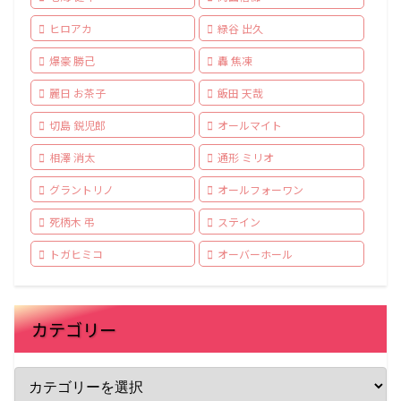
ヒロアカ
緑谷 出久
爆豪 勝己
轟 焦凍
麗日 お茶子
飯田 天哉
切島 鋭児郎
オールマイト
相澤 消太
通形 ミリオ
グラントリノ
オールフォーワン
死柄木 弔
ステイン
トガヒミコ
オーバーホール
カテゴリー