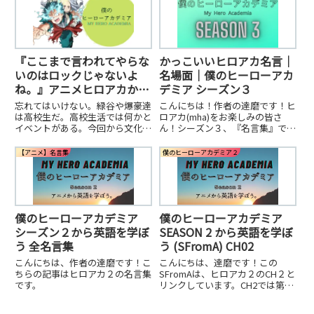
『ここまで言われてやらな
かっこいいヒロアカ名言｜
いのはロックじゃないよ
名場面｜僕のヒーローアカ
ね。』アニメヒロアカから
デミア シーズン３
英語の勉強。SFromA –
忘れてはいけない。緑谷や爆豪達
こんにちは！作者の達磨です！ヒ
18【ヒロアカ４】
は高校生だ。高校生活では何かと
ロアカ(mha)をお楽しみの皆さ
イベントがある。今回から文化祭
ん！シーズン３、『名言集』で
編が始まる。雄英は幾度となくヴ
す！！SFromAでは、アニメの一
ィラン連合から攻撃を受けている
話ごとに出てきた言葉から英語を
【アニメ】名言集
僕のヒーローアカデミア２
ので忘れがちだが、ヒーロー科以
学べるよう作られています。
外にもクラスはあり、その人たち
が主役の学校行事が文化祭だ。
僕のヒーローアカデミア
僕のヒーローアカデミア
シーズン２から英語を学ぼ
SEASON 2 から英語を学ぼ
う 全名言集
う (SFromA) CH02
こんにちは、作者の達磨です！こ
こんにちは、達磨です！この
ちらの記事はヒロアカ２の名言集
SFromAは、ヒロアカ２のCH２と
です。
リンクしています。CH2では第一
競技の「障害物競争」が始まりま
す。ルールは簡単。スタジアムの