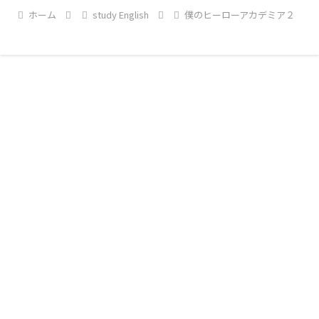
周りを外周を回るだけ。ルートを
ホーム
study English
僕のヒーローアカデミア２
守ればなんでもあり。