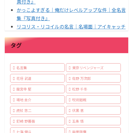
真付き』
かっこよすぎる｜俺だけレベルアップな件｜全名言
集『写真付き』
リコリス・リコイルの名言｜名場面｜アイキャッチ
タグ
名言集
東京リベンジャーズ
花垣 武道
佐野 万次郎
龍宮寺 堅
松野 千冬
場地 圭介
呪術廻戦
虎杖 悠二
伏黒 恵
釘崎 野薔薇
五条 悟
七海 健斗
両面宿儺