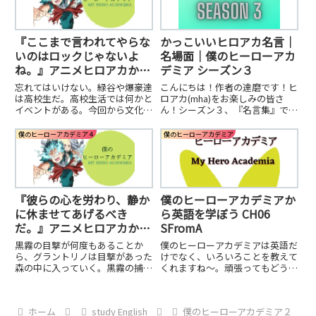
『ここまで言われてやらな
かっこいいヒロアカ名言｜
いのはロックじゃないよ
名場面｜僕のヒーローアカ
ね。』アニメヒロアカから
デミア シーズン３
英語の勉強。SFromA –
忘れてはいけない。緑谷や爆豪達
こんにちは！作者の達磨です！ヒ
18【ヒロアカ４】
は高校生だ。高校生活では何かと
ロアカ(mha)をお楽しみの皆さ
イベントがある。今回から文化祭
ん！シーズン３、『名言集』で
編が始まる。雄英は幾度となくヴ
す！！SFromAでは、アニメの一
ィラン連合から攻撃を受けている
話ごとに出てきた言葉から英語を
僕のヒーローアカデミア４
僕のヒーローアカデミア
ので忘れがちだが、ヒーロー科以
学べるよう作られています。
外にもクラスはあり、その人たち
が主役の学校行事が文化祭だ。
『彼らの心を労わり、静か
僕のヒーローアカデミアか
に休ませてあげるべき
ら英語を学ぼう CH06
だ。』アニメヒロアカから
SFromA
英語の勉強。SFromA –
黒霧の目撃が何度もあることか
僕のヒーローアカデミアは英語だ
15【ヒロアカ４】
ら、グラントリノは目撃があった
けでなく、いろいろことを教えて
森の中に入っていく。黒霧の捕獲
くれますね〜。頑張ってもどうに
をできたが、そこにはオールフォ
もならない。けど何かやらないと
ーワンに忠誠を誓った強大な人？
いけない世の中。
化け物のような「歩く災害」こと
ホーム
study English
僕のヒーローアカデミア２
「ギガントマキア」がいたのだ。