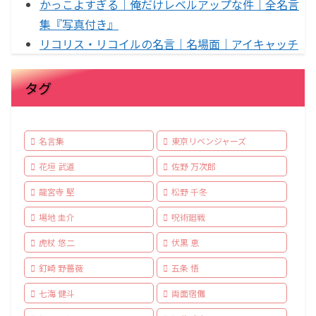
かっこよすぎる｜俺だけレベルアップな件｜全名言
集『写真付き』
リコリス・リコイルの名言｜名場面｜アイキャッチ
タグ
名言集
東京リベンジャーズ
花垣 武道
佐野 万次郎
龍宮寺 堅
松野 千冬
場地 圭介
呪術廻戦
虎杖 悠二
伏黒 恵
釘崎 野薔薇
五条 悟
七海 健斗
両面宿儺