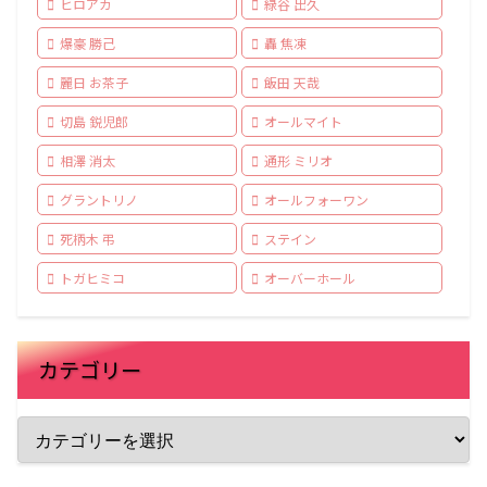
ヒロアカ
緑谷 出久
爆豪 勝己
轟 焦凍
麗日 お茶子
飯田 天哉
切島 鋭児郎
オールマイト
相澤 消太
通形 ミリオ
グラントリノ
オールフォーワン
死柄木 弔
ステイン
トガヒミコ
オーバーホール
カテゴリー