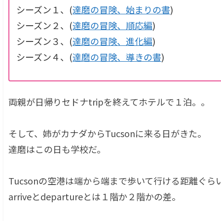
シーズン１、(
達磨の冒険、始まりの書
)
シーズン２、(
達磨の冒険、順応編
)
シーズン３、(
達磨の冒険、進化編
)
シーズン４、(
達磨の冒険、導きの書
)
両親が日帰りセドナtripを終えてホテルで１泊。。
そして、姉がカナダからTucsonに来る日がきた。
達磨はこの日も学校だ。
Tucsonの空港は端から端まで歩いて行ける距離ぐら
arriveとdepartureとは１階か２階かの差。