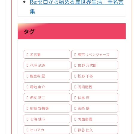
Re:ゼロから始める異世界生活｜全名言
集
タグ
名言集
東京リベンジャーズ
花垣 武道
佐野 万次郎
龍宮寺 堅
松野 千冬
場地 圭介
呪術廻戦
虎杖 悠二
伏黒 恵
釘崎 野薔薇
五条 悟
七海 健斗
両面宿儺
ヒロアカ
緑谷 出久