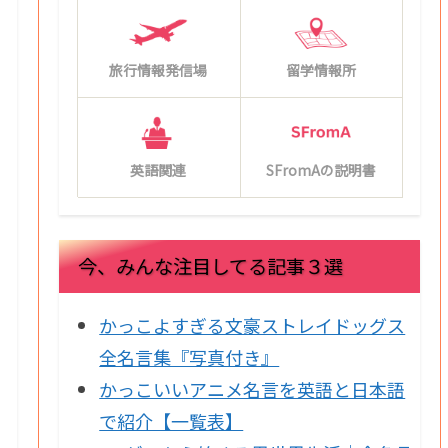
旅行情報発信場
留学情報所
英語関連
SFromAの説明書
今、みんな注目してる記事３選
かっこよすぎる文豪ストレイドッグス
全名言集『写真付き』
かっこいいアニメ名言を英語と日本語
で紹介【一覧表】