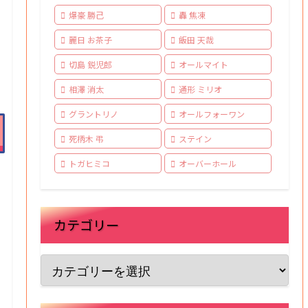
爆豪 勝己
轟 焦凍
麗日 お茶子
飯田 天哉
切島 鋭児郎
オールマイト
相澤 消太
通形 ミリオ
グラントリノ
オールフォーワン
死柄木 弔
ステイン
トガヒミコ
オーバーホール
カテゴリー