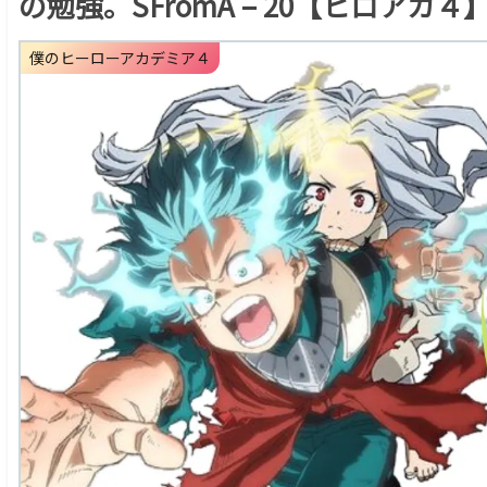
の勉強。SFromA – 20【ヒロアカ４
僕のヒーローアカデミア４