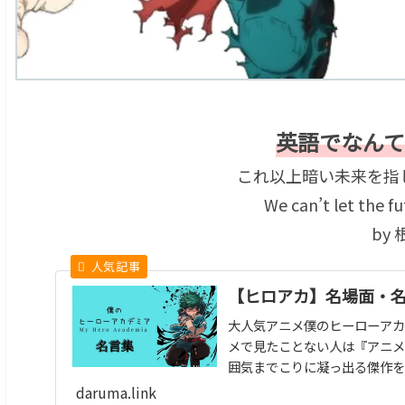
英語でなんて
これ以上暗い未来を指
We can’t let the fu
by
【ヒロアカ】名場面・
大人気アニメ僕のヒーローアカ
メで見たことない人は『アニメ
囲気までこりに凝っ出る傑作を
daruma.link