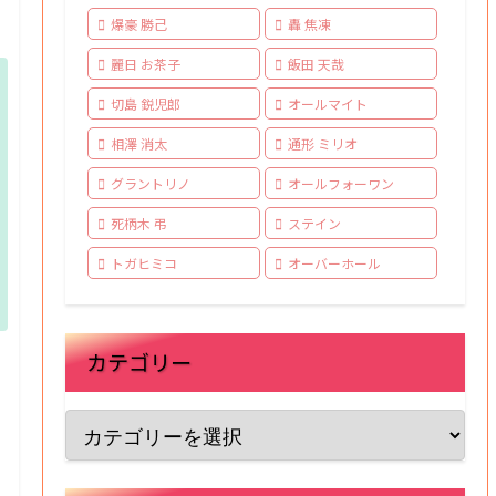
爆豪 勝己
轟 焦凍
麗日 お茶子
飯田 天哉
切島 鋭児郎
オールマイト
相澤 消太
通形 ミリオ
グラントリノ
オールフォーワン
死柄木 弔
ステイン
トガヒミコ
オーバーホール
カテゴリー