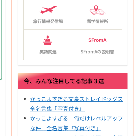
旅行情報発信場
留学情報所
英語関連
SFromAの説明書
今、みんな注目してる記事３選
かっこよすぎる文豪ストレイドッグス
全名言集『写真付き』
かっこよすぎる｜俺だけレベルアップ
な件｜全名言集『写真付き』