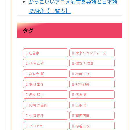
かっこいいアニメ名言を英語と日本語
で紹介【一覧表】
タグ
名言集
東京リベンジャーズ
花垣 武道
佐野 万次郎
龍宮寺 堅
松野 千冬
場地 圭介
呪術廻戦
虎杖 悠二
伏黒 恵
釘崎 野薔薇
五条 悟
七海 健斗
両面宿儺
ヒロアカ
緑谷 出久