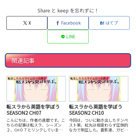
Share と keep を忘れずに！
X
Facebook
はてブ
LINE
関連記事
転生したらスライムだった件２
転生したらスライムだった件２
転スラから英語を学ぼう
転スラから英語を学ぼう
SEASON2 CH07
SEASON2 CH10
こんにちは、作者の達磨です。こ
今回は、ついに動き出したテンペ
ちらの記事は転スラ、シーズン
スト軍。紅丸は相変わらず圧倒的
２、CH０７とリンクしていま
な力で制圧した。蒼影達、ガビル
す。リムルvsヒナタの戦いも終盤
達もレベルが違った。