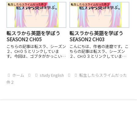
へとなった。７度攻撃を受けると
転生したらスライムだった件２
転生したらスライムだった件２
精神から敵を倒す(七彩終焉刺突
撃＝でっど・えんど・れいんぼ)
ヒナタの斬撃。
転スラから英語を学ぼう
転スラから英語を学ぼう
SEASON2 CH05
SEASON2 CH03
こちらの記事は転スラ、シーズン
こんにちは、作者の達磨です。こ
２、CH０５とリンクしていま
ちらの記事は転スラ、シーズン
す。今回は、ゴブタがかっこい
２、CH０３とリンクしていま
い。。いつもは情けない顔をして
す。CH０３では、リムル、紫
いるが、今回はまとめ役みたいな
苑、朱菜、ゴブタを含む数名のゴ
感じでゴブゾウをかばうシーンは
ブリン、カイジン達(4人)を連れ
ホーム
study English
転生したらスライムだった
よかった。
て武装国家、ドワルゴンに向か
い、ガゼル王との対談から始ま
件２
る。