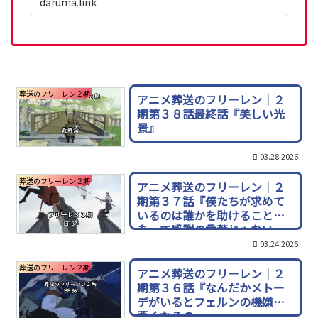
daruma.link
葬送のフリーレン２期
アニメ葬送のフリーレン｜２
期第３８話最終話『美しい光
景』
03.28.2026
葬送のフリーレン２期
アニメ葬送のフリーレン｜２
期第３７話『僕たちが求めて
いるのは誰かを助けることで
あって感謝の言葉じゃない。
相手に貸を作ってしまった
03.24.2026
ら、本当の意味で助けたこと
葬送のフリーレン２期
にならないだろう。』ヒンメ
アニメ葬送のフリーレン｜２
ル名言
期第３６話『なんだかメトー
デがいるとフェルンの機嫌が
悪くなるの』