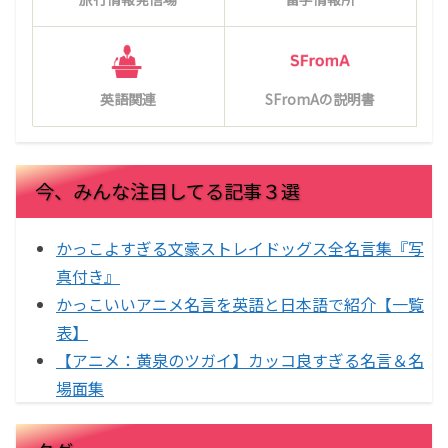
英語関連
SFromAの説明書
今、みんな注目してる記事３選
かっこよすぎる文豪ストレイドッグス全名言集『写
真付き』
かっこいいアニメ名言を英語と日本語で紹介【一覧
表】
【アニメ：黄泉のツガイ】カッコ良すぎる名言＆名
場面集