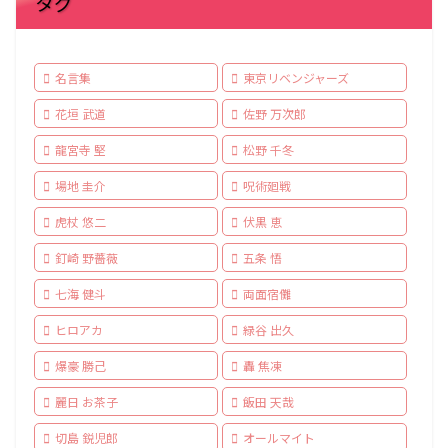
タグ
名言集
東京リベンジャーズ
花垣 武道
佐野 万次郎
龍宮寺 堅
松野 千冬
場地 圭介
呪術廻戦
虎杖 悠二
伏黒 恵
釘崎 野薔薇
五条 悟
七海 健斗
両面宿儺
ヒロアカ
緑谷 出久
爆豪 勝己
轟 焦凍
麗日 お茶子
飯田 天哉
切島 鋭児郎
オールマイト