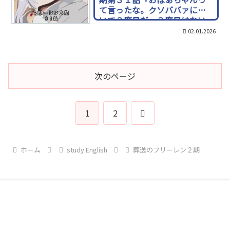
て言ったな。クソババァに続
いて２度目だ。３度目はない
からね。』フリーレン名言
02.01.2026
次のページ
次
1
2
へ
ホーム
study English
葬送のフリーレン２期