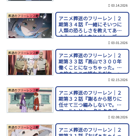
03.14.2026
葬送のフリーレン２期
アニメ葬送のフリーレン｜２
期第３４話『一緒にそいつに
人類の恐ろしさを教えてあげ
よう。』ゲナウとメトーデ
03.01.2026
葬送のフリーレン２期
アニメ葬送のフリーレン｜２
期第３３話『高山で３００年
働くことになっちゃった。私
の旅もここで終わりだね。』
02.15.2026
葬送のフリーレン２期
アニメ葬送のフリーレン｜２
期第３２話『謝るから怒りに
任せて三つ編みしないで。』
フェルンとシュタルクのデー
ト
02.08.2026
葬送のフリーレン２期
アニメ葬送のフリーレン｜２
期第３１話『おばぁちゃんっ