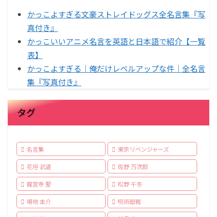
かっこよすぎる文豪ストレイドッグス全名言集『写
真付き』
かっこいいアニメ名言を英語と日本語で紹介【一覧
表】
かっこよすぎる｜俺だけレベルアップな件｜全名言
集『写真付き』
タグ
名言集
東京リベンジャーズ
花垣 武道
佐野 万次郎
龍宮寺 堅
松野 千冬
場地 圭介
呪術廻戦