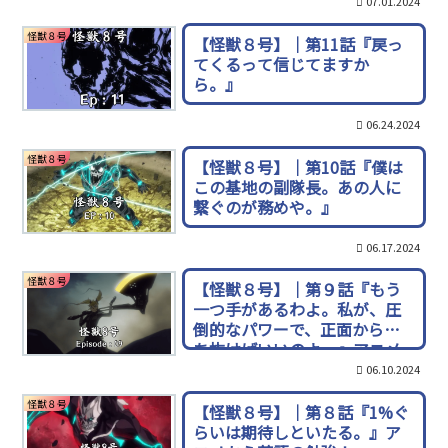
07.01.2024
怪獣８号
【怪獣８号】｜第11話『戻っ
てくるって信じてますか
ら。』
06.24.2024
怪獣８号
【怪獣８号】｜第10話『僕は
この基地の副隊長。あの人に
繋ぐのが務めや。』
06.17.2024
怪獣８号
【怪獣８号】｜第９話『もう
一つ手があるわよ。私が、圧
倒的なパワーで、正面から打
ち抜けばいいのよ。』アニメ
から英語の勉強！
06.10.2024
怪獣８号
【怪獣８号】｜第８話『1%ぐ
らいは期待しといたる。』ア