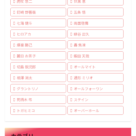
虎杖 悠二
伏黒 恵
釘崎 野薔薇
五条 悟
七海 健斗
両面宿儺
ヒロアカ
緑谷 出久
爆豪 勝己
轟 焦凍
麗日 お茶子
飯田 天哉
切島 鋭児郎
オールマイト
相澤 消太
通形 ミリオ
グラントリノ
オールフォーワン
死柄木 弔
ステイン
トガヒミコ
オーバーホール
カテゴリー