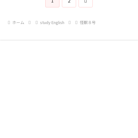
次
1
2
へ
ホーム
study English
怪獣８号