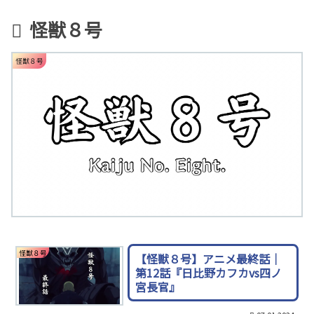
怪獣８号
怪獣８号
怪獣８号
【怪獣８号】アニメ最終話｜
第12話『日比野カフカvs四ノ
宮長官』