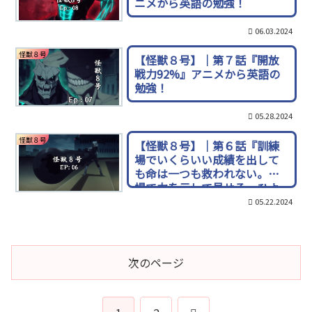
ニメから英語の勉強！
06.03.2024
怪獣８号
【怪獣８号】｜第７話『開放
戦力92%』アニメから英語の
勉強！
05.28.2024
怪獣８号
【怪獣８号】｜第６話『訓練
場でいくらいい成績を出して
も命は一つも救われない。戦
場で力を示して見せろ。ひよ
こども！』アニメから英語の
05.22.2024
勉強！
次のページ