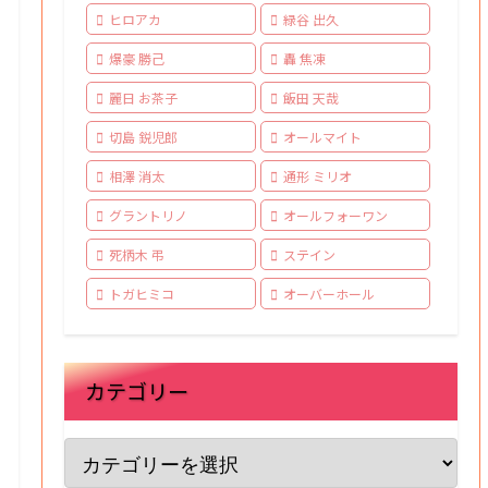
ヒロアカ
緑谷 出久
爆豪 勝己
轟 焦凍
麗日 お茶子
飯田 天哉
切島 鋭児郎
オールマイト
相澤 消太
通形 ミリオ
グラントリノ
オールフォーワン
死柄木 弔
ステイン
トガヒミコ
オーバーホール
カテゴリー