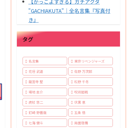
【かっこよすぎる】ガチアクタ
"GACHIAKUTA"｜全名言集『写真付
き』
タグ
名言集
東京リベンジャーズ
花垣 武道
佐野 万次郎
龍宮寺 堅
松野 千冬
場地 圭介
呪術廻戦
虎杖 悠二
伏黒 恵
釘崎 野薔薇
五条 悟
も
七海 健斗
両面宿儺