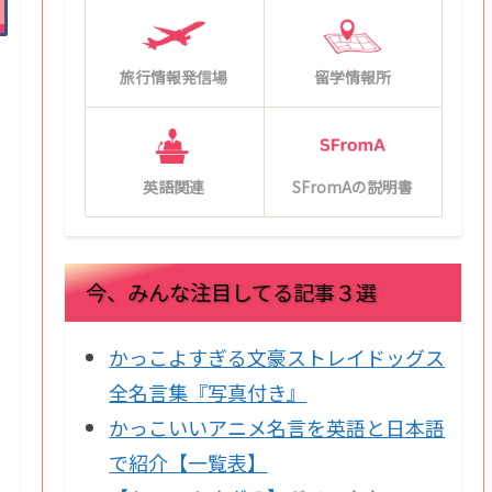
旅行情報発信場
留学情報所
英語関連
SFromAの説明書
今、みんな注目してる記事３選
かっこよすぎる文豪ストレイドッグス
全名言集『写真付き』
かっこいいアニメ名言を英語と日本語
で紹介【一覧表】