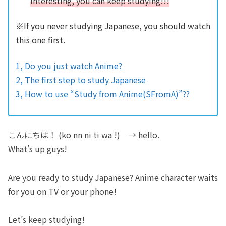
interesting, you can keep studying!!!
※If you never studying Japanese, you should watch
this one first.
1, Do you just watch Anime?
2, The first step to study Japanese
3, How to use “Study from Anime(SFromA)”??
こんにちは！ (ko nn ni ti wa !) → hello.
What’s up guys!
Are you ready to study Japanese? Anime character waits
for you on TV or your phone!
Let’s keep studying!