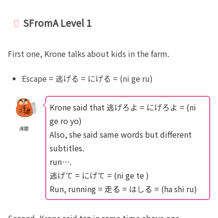
SFromA Level 1
First one, Krone talks about kids in the farm.
Escape = 逃げる = にげる = (ni ge ru)
Krone said that 逃げろよ = にげろよ = (ni
ge ro yo)
達磨
Also, she said same words but different
subtitles.
run….
逃げて = にげて = (ni ge te )
Run, running = 走る = はしる = (ha shi ru)
Second, Krone said tag in same time above one.