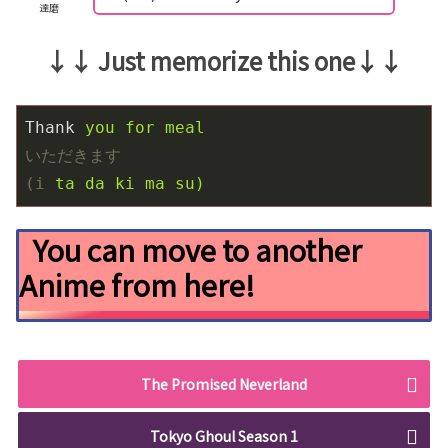
達磨
↓↓ Just memorize this one↓↓
Thank
you for meal 
いただきます
(i
ta da ki ma su)
You can move to another
Anime from here!
The Promised Neverland
Tokyo Ghoul Season 1