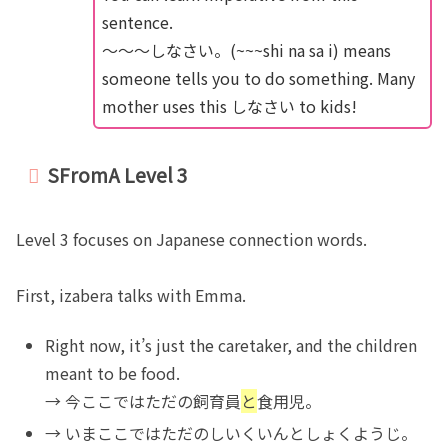
sentence.
〜〜〜しなさい。(~~~shi na sa i) means
someone tells you to do something. Many
mother uses this しなさい to kids!
SFromA Level 3
Level 3 focuses on Japanese connection words.
First, izabera talks with Emma.
Right now, it’s just the caretaker, and the children
meant to be food.
→ 今ここではただの飼育員
と
食用児。
→ いまここではただのしいくいんとしょくようじ。