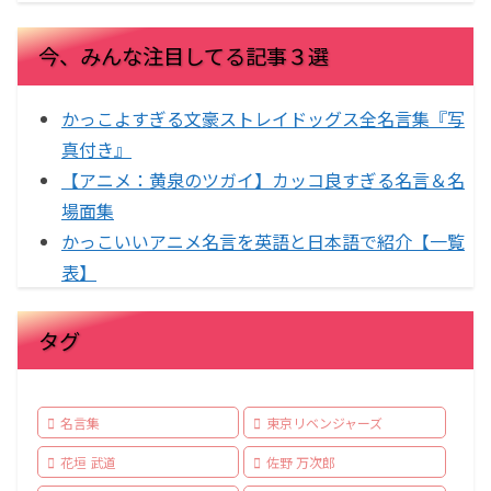
今、みんな注目してる記事３選
かっこよすぎる文豪ストレイドッグス全名言集『写
真付き』
【アニメ：黄泉のツガイ】カッコ良すぎる名言＆名
場面集
かっこいいアニメ名言を英語と日本語で紹介【一覧
表】
タグ
名言集
東京リベンジャーズ
花垣 武道
佐野 万次郎