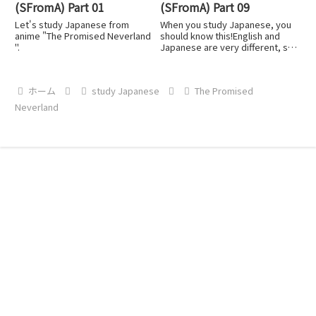
(SFromA) Part 01
(SFromA) Part 09
Let's study Japanese from
When you study Japanese, you
anime "The Promised Neverland
should know this!English and
".
Japanese are very different, so
don't worry that you can't und...
ホーム
study Japanese
The Promised
Neverland