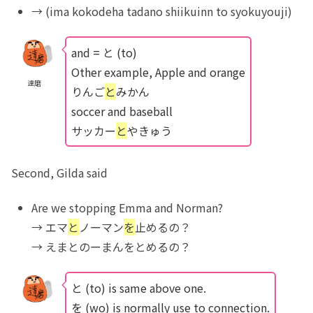
→ (ima kokodeha tadano shiikuinn to syokuyouji)
and = と (to)
Other example, Apple and orange
達磨
りんご
と
みかん
soccer and baseball
サッカー
と
やきゅう
Second, Gilda said
Are we stopping Emma and Norman?
→ エマ
と
ノーマン
を
止めるの？
→ えまとのーまんをとめるの？
と (to) is same above one.
を (wo) is normally use to connection.