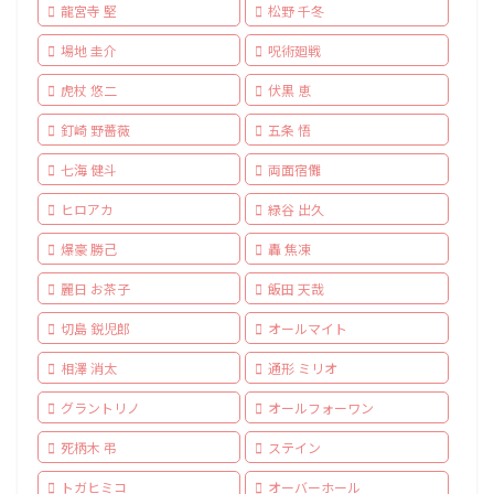
龍宮寺 堅
松野 千冬
場地 圭介
呪術廻戦
虎杖 悠二
伏黒 恵
釘崎 野薔薇
五条 悟
七海 健斗
両面宿儺
ヒロアカ
緑谷 出久
爆豪 勝己
轟 焦凍
麗日 お茶子
飯田 天哉
切島 鋭児郎
オールマイト
相澤 消太
通形 ミリオ
グラントリノ
オールフォーワン
死柄木 弔
ステイン
トガヒミコ
オーバーホール