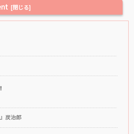
ent
！
。』炭治郎