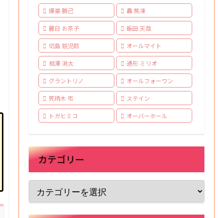
爆豪 勝己
轟 焦凍
麗日 お茶子
飯田 天哉
切島 鋭児郎
オールマイト
相澤 消太
通形 ミリオ
グラントリノ
オールフォーワン
死柄木 弔
ステイン
トガヒミコ
オーバーホール
カテゴリー