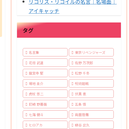
リコリス・リコイルの名言｜名場面｜
アイキャッチ
タグ
名言集
東京リベンジャーズ
花垣 武道
佐野 万次郎
龍宮寺 堅
松野 千冬
場地 圭介
呪術廻戦
虎杖 悠二
伏黒 恵
釘崎 野薔薇
五条 悟
七海 健斗
両面宿儺
ヒロアカ
緑谷 出久