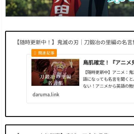
【随時更新中！】鬼滅の刃｜刀鍛冶の里編の名言
鳥肌確定！『アニメ
【随時更新中】アニメ：鬼
語になっても名言を聞くと
ない！アニメから英語の勉
daruma.link