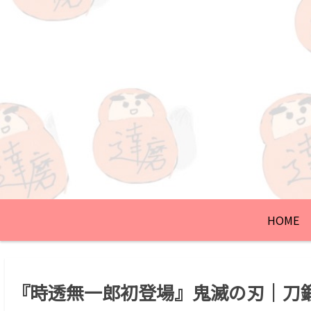
HOME
『時透無一郎初登場』鬼滅の刃｜刀