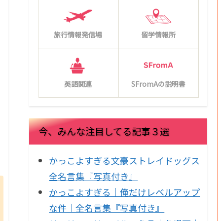
旅行情報発信場
留学情報所
英語関連
SFromAの説明書
今、みんな注目してる記事３選
かっこよすぎる文豪ストレイドッグス
全名言集『写真付き』
かっこよすぎる｜俺だけレベルアップ
な件｜全名言集『写真付き』