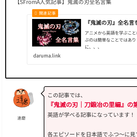
【SFromA人気記事】鬼滅の刃全名言集
『鬼滅の刃』全名言
アニメから英語を学ぶこと
ぶのは簡単なことではあり
に、、、
daruma.link
この記事では、
『鬼滅の刃｜刀鍛冶の里編』の
英語が学べる記事になっています！
達磨
各エピソードを日本語でふつ〜に見