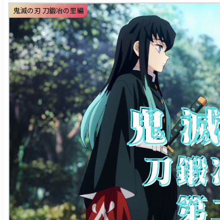
鬼滅の刃 刀鍛冶の里編