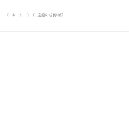
でも飛行機の券を買わないと高く
て手が出せない。しかし達磨には
やるべきこと、やりたいことがあ
ホーム
達磨の成長物語
る。