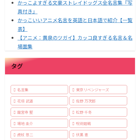
かっこよすぎる文豪ストレイドッグス全名言集『写
真付き』
かっこいいアニメ名言を英語と日本語で紹介【一覧
表】
【アニメ：黄泉のツガイ】カッコ良すぎる名言＆名
場面集
タグ
名言集
東京リベンジャーズ
花垣 武道
佐野 万次郎
龍宮寺 堅
松野 千冬
場地 圭介
呪術廻戦
虎杖 悠二
伏黒 恵