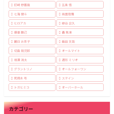
釘崎 野薔薇
五条 悟
七海 健斗
両面宿儺
ヒロアカ
緑谷 出久
爆豪 勝己
轟 焦凍
麗日 お茶子
飯田 天哉
切島 鋭児郎
オールマイト
相澤 消太
通形 ミリオ
グラントリノ
オールフォーワン
死柄木 弔
ステイン
トガヒミコ
オーバーホール
カテゴリー