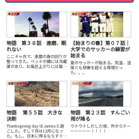
導きの書
始まりの書
物語 第３８話 達磨、眠
【始まりの書】第０７話｜
れない
大学でのサッカーの練習が
始まる
ここ４ヶ月で、達磨の身の回りが
整ってきた。ベッドの横には冷蔵
夏のサッカーが始まる。気温、湿
庫があり、お風呂上がりには風つ
度とも想像を超える環境だっ
よドライヤーで髪を乾かす。お風
た。。。
呂上がりにはヨガマットでストレ
ッチ。最高かよ。と、思っていた
達磨の成長物語
ツーソン順応編
ところ。。。
物語 第５５話 大きな
物語 第２３話 すんごい
決断
雨が降る
Thanksgiving day はJamesと過
ウトウトしだした頃、外からドー
ごした。そして月は12月になっ
ーーーーー！！！！
た。もし、日本に帰るならすぐに