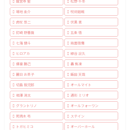
龍宮寺 堅
松野 千冬
場地 圭介
呪術廻戦
虎杖 悠二
伏黒 恵
釘崎 野薔薇
五条 悟
七海 健斗
両面宿儺
ヒロアカ
緑谷 出久
爆豪 勝己
轟 焦凍
麗日 お茶子
飯田 天哉
切島 鋭児郎
オールマイト
相澤 消太
通形 ミリオ
グラントリノ
オールフォーワン
死柄木 弔
ステイン
トガヒミコ
オーバーホール