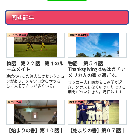
関連記事
ツーソン順応編
達磨の成長物語
物語 第２２話 第４のル
物語 第５４話
ームメイト
Thanksgiving dayはガチア
メリカ人の家で過ごす。
達磨の行った短大にはセレクショ
ンがあり、メキシコからサッカー
サッカー大乱闘から１週間が過
しに来る子たちが多くいる。
ぎ、クラスもなくゆっくりできる
期間がついにきた。月日は１１月
２４日。この日はアメリカの休
日、Thanksgiving day だ。
始まりの書
始まりの書
【始まりの書】第１０話｜
【始まりの書】第０７話｜