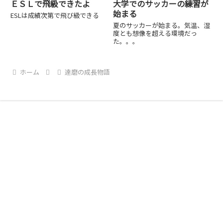
ＥＳＬで飛級できたよ
大学でのサッカーの練習が
始まる
ESLは成績次第で飛び級できる
夏のサッカーが始まる。気温、湿
度とも想像を超える環境だっ
た。。。
ホーム
達磨の成長物語