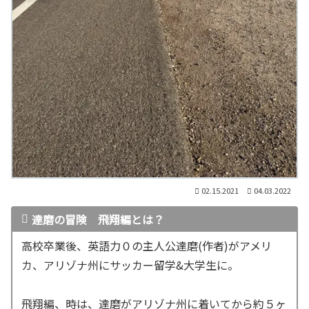
02.15.2021
04.03.2022
達磨の冒険 飛翔編とは？
高校卒業後、英語力０の主人公達磨(作者)がアメリ
カ、アリゾナ州にサッカー留学&大学生に。
飛翔編、時は、達磨がアリゾナ州に着いてから約５ヶ