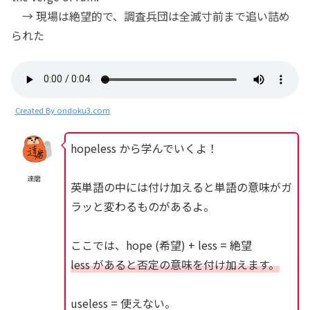
→ 現場は絶望的で、調査兵団は全滅寸前まで追い詰め
られた
Created By ondoku3.com
hopeless から学んでいくよ！
達磨
英単語の中には付け加えると単語の意味がガ
ラッと変わるものがあるよ。
ここでは、hope (希望) + less = 絶望
less があると否定の意味を付け加えます。
useless = 使えない。