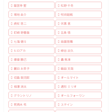
龍宮寺 堅
松野 千冬
場地 圭介
呪術廻戦
虎杖 悠二
伏黒 恵
釘崎 野薔薇
五条 悟
七海 健斗
両面宿儺
ヒロアカ
緑谷 出久
爆豪 勝己
轟 焦凍
麗日 お茶子
飯田 天哉
切島 鋭児郎
オールマイト
相澤 消太
通形 ミリオ
グラントリノ
オールフォーワン
死柄木 弔
ステイン