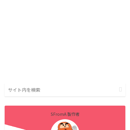
SFromA 製作者