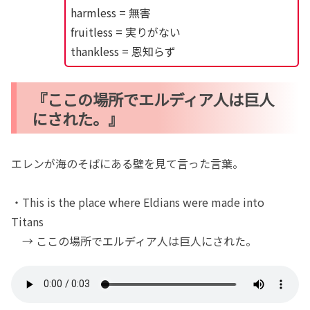
harmless = 無害
fruitless = 実りがない
thankless = 恩知らず
『ここの場所でエルディア人は巨人
にされた。』
エレンが海のそばにある壁を見て言った言葉。
・This is the place where Eldians were made into
Titans
→ ここの場所でエルディア人は巨人にされた。