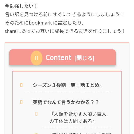
今勉強したい！
言い訳を見つける前にすぐにできるようにしましょう！
そのためにbookmark に設定したり、
shareしあってお互いに成長できる友達を作りましょう！
Content
シーズン３後期 第十話まとめ。
英語でなんて言うかわかる？？
『人類を脅かす人喰い巨人
の正体は人間である』