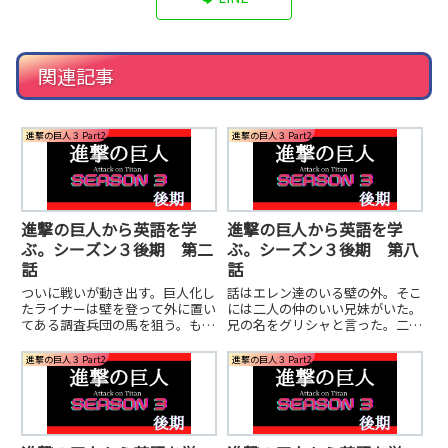
関連記事
進撃の巨人３ Part2
進撃の巨人３ Part2
進撃の巨人から英語を学
進撃の巨人から英語を学
ぶ。シーズン３後期 第二
ぶ。シーズン３後期 第八
話
話
ついに戦いが動き出す。巨人化し
話はエレン達のいる壁の外。そこ
たライナーは壁を登って外に置い
には二人の仲のいい兄妹がいた。
てある調査兵団の馬を狙う。もし
兄の名をグリシャと言った。二人
も、馬がなくなれば、ライナー達
は腕章をつけていた。これはエル
は調査兵団が壁の上で飢え死にす
ディア人の証だ。彼らが街に入る
進撃の巨人３ Part2
進撃の巨人３ Part2
るのを待つだけでいい。その弱っ
ときは許可書が必要だ。しかし、
た状態の時にエレンを奪えばい
その日、二人は空飛ぶ飛行船を見
い。
たいがために無許可で柵を超え
た。