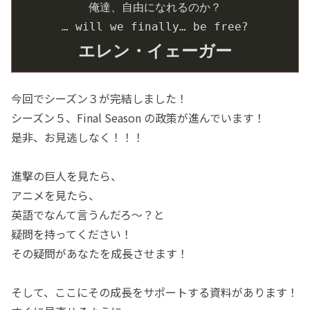
俺達、自由になれるのか？

エレン・イェーガー
今回でシーズン３が完結しました！
シーズン５、Final Season の政策が進んでいます！
是非、お見逃しなく！！！
進撃の巨人を見たら、
アニメを見たら、
英語でなんて言うんだろ〜？と
疑問を持ってください！
その疑問があなたを成長させます！
そして、ここにその成長をサポートする資料があります！