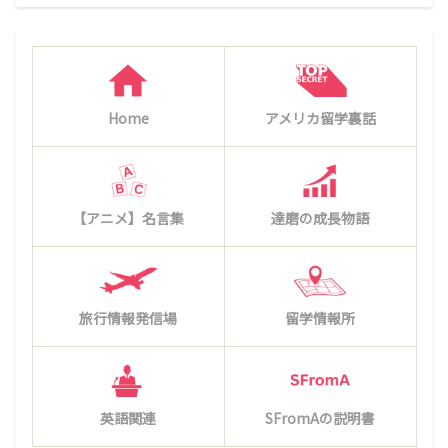
Home
アメリカ留学裏話
【アニメ】名言集
達磨の成長物語
旅行情報発信場
留学情報所
英語関連
SFromAの説明書