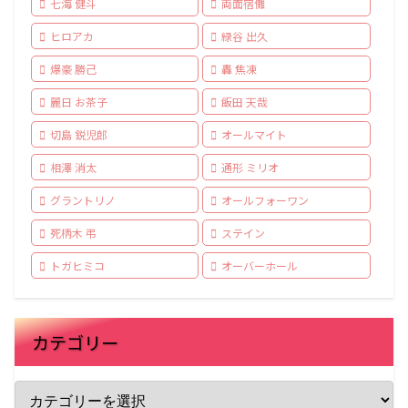
七海 健斗
両面宿儺
ヒロアカ
緑谷 出久
爆豪 勝己
轟 焦凍
麗日 お茶子
飯田 天哉
切島 鋭児郎
オールマイト
相澤 消太
通形 ミリオ
グラントリノ
オールフォーワン
死柄木 弔
ステイン
トガヒミコ
オーバーホール
カテゴリー