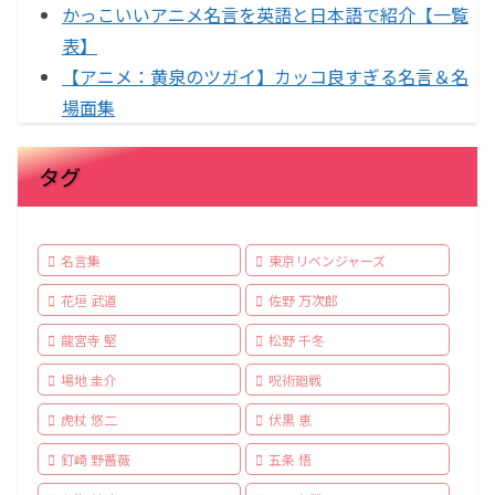
かっこいいアニメ名言を英語と日本語で紹介【一覧
表】
【アニメ：黄泉のツガイ】カッコ良すぎる名言＆名
場面集
タグ
名言集
東京リベンジャーズ
花垣 武道
佐野 万次郎
龍宮寺 堅
松野 千冬
場地 圭介
呪術廻戦
虎杖 悠二
伏黒 恵
釘崎 野薔薇
五条 悟