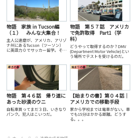
物語 家族 in Tucson編
物語 第５７話 アメリカ
（１） みんな大集合！
で免許取得 Part1（学
科）
主人公達磨が、アメリカ、アリゾ
ナ州にあるTucson（ツーソン）
どうやって取得するのか？DMV
に英語力０でサッカー留学。その
(Department Motor Vehicle)とい
すべてを１から紹介中。この、家
う場所でテストを受けるのだ。
族 in Tucson編は短編になってい
ます。
導きの書
始まりの書
物語 第４６話 帰り道に
【始まりの書】第０４話｜
あった砂漠のウニ
アメリカでの移動手段
自転車買ってまだ３日、いきなり
家から学校までは電車がない。車
パンク。犯人はこいつだ。
でも15分はかかる距離。どうす
る。。。