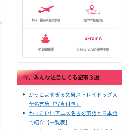
旅行情報発信場
留学情報所
英語関連
SFromAの説明書
今、みんな注目してる記事３選
かっこよすぎる文豪ストレイドッグス
全名言集『写真付き』
かっこいいアニメ名言を英語と日本語
で紹介【一覧表】