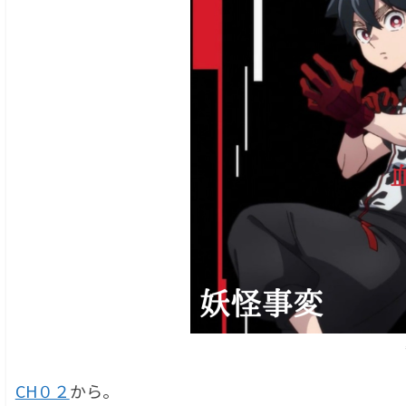
CH０２
から。