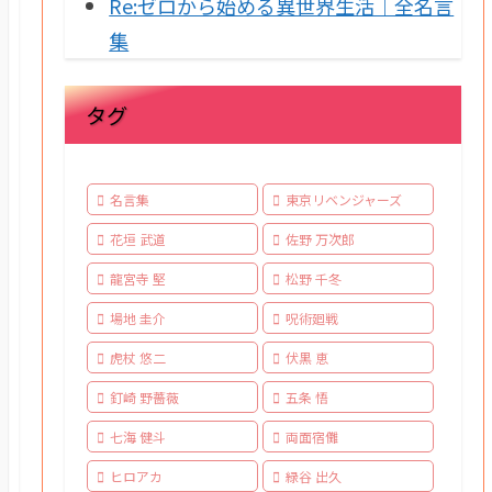
Re:ゼロから始める異世界生活｜全名言
集
タグ
名言集
東京リベンジャーズ
花垣 武道
佐野 万次郎
龍宮寺 堅
松野 千冬
場地 圭介
呪術廻戦
虎杖 悠二
伏黒 恵
釘崎 野薔薇
五条 悟
七海 健斗
両面宿儺
ヒロアカ
緑谷 出久