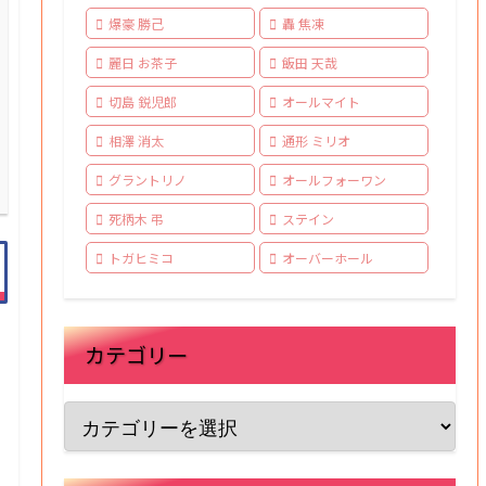
爆豪 勝己
轟 焦凍
麗日 お茶子
飯田 天哉
切島 鋭児郎
オールマイト
相澤 消太
通形 ミリオ
グラントリノ
オールフォーワン
死柄木 弔
ステイン
トガヒミコ
オーバーホール
カテゴリー