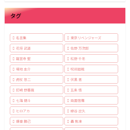
タグ
名言集
東京リベンジャーズ
花垣 武道
佐野 万次郎
龍宮寺 堅
松野 千冬
場地 圭介
呪術廻戦
虎杖 悠二
伏黒 恵
釘崎 野薔薇
五条 悟
七海 健斗
両面宿儺
ヒロアカ
緑谷 出久
爆豪 勝己
轟 焦凍