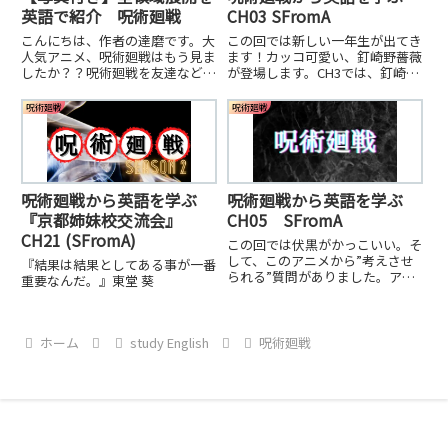
英語で紹介 呪術廻戦
CH03 SFromA
こんにちは、作者の達磨です。大
この回では新しい一年生が出てき
人気アニメ、呪術廻戦はもう見ま
ます！カッコ可愛い、釘崎野薔薇
したか？？呪術廻戦を友達などと
が登場します。CH3では、釘崎の
お話する機会や、お風呂などでゆ
戦いが見れます。とにかく目が離
っくりしているときなどに間違い
せませんでしたね。
呪術廻戦
呪術廻戦
なく一度は、「領域展開」をした
んじゃないですか？？
呪術廻戦から英語を学ぶ
呪術廻戦から英語を学ぶ
『京都姉妹校交流会』
CH05 SFromA
CH21 (SFromA)
この回では伏黒がかっこいい。そ
して、このアニメから”考えさせ
『結果は結果としてある事が一番
られる”質問がありました。アニ
重要なんだ。』東堂 葵
メから人間性も学ぶこともでき
る。
ホーム
study English
呪術廻戦