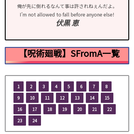
俺が先に倒れるなんて事は許されねぇんだよ。
I’m not allowed to fall before anyone else!
伏黒 恵
【呪術廻戦】SFromA一覧
1
2
3
4
5
6
7
8
9
10
11
12
13
14
15
16
17
18
19
20
21
22
23
24