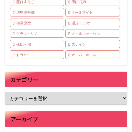
麗日 お茶子
飯田 天哉
切島 鋭児郎
オールマイト
相澤 消太
通形 ミリオ
グラントリノ
オールフォーワン
死柄木 弔
ステイン
トガヒミコ
オーバーホール
カテゴリー
アーカイブ