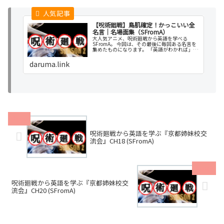
【呪術廻戦】鳥肌確定！かっこいい全
名言｜名場面集（SFromA）
大人気アニメ、呪術廻戦から英語を学べる
SFromA。 今回は、その最後に毎回ある名言を
集めたものになります。 「英語がわかれば」あ
なたの人生の選択肢は増えます。 好きなことを
しながら楽しんでいきましょう。 では、英語に
daruma.link
ふれていきましょう！！！
呪術廻戦から英語を学ぶ『京都姉妹校交
流会』CH18 (SFromA)
呪術廻戦から英語を学ぶ『京都姉妹校交
流会』CH20 (SFromA)