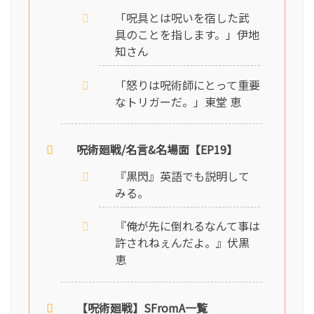
「呪具とは呪いを宿した武
具のことを指します。」伊地
知さん
「怒りは呪術師にとって重要
なトリガーだ。」東堂 恵
呪術廻戦/名言&名場面【EP19】
『黒閃』英語でも説明して
みる。
『俺が先に倒れるなんて事は
許されねぇんだよ。』伏黒
恵
【呪術廻戦】SFromA一覧