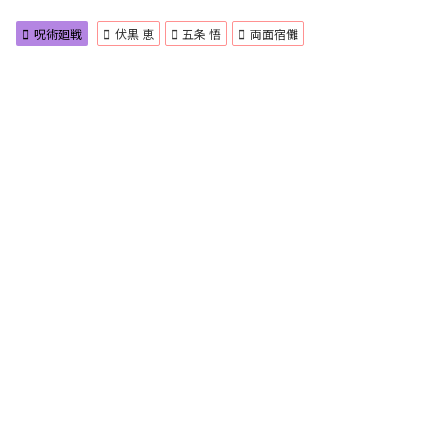
呪術廻戦
伏黒 恵
五条 悟
両面宿儺