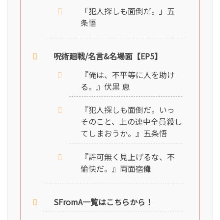
「犯人探しも面倒だ。」五
条悟
呪術廻戦/名言&名場面【EP5】
『俺は、不平等に人を助け
る。』伏黒 恵
『犯人探しも面倒だ。いっ
そのこと、上の連中全員殺し
てしまおうか。』五条悟
『許可無く見上げるな、不
愉快だ。』両面宿儺
SFromA一覧はこちらから！