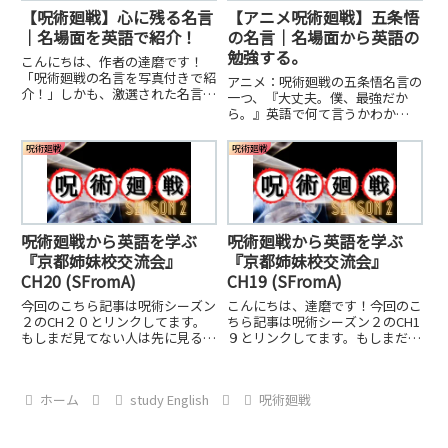
【呪術廻戦】心に残る名言
【アニメ呪術廻戦】五条悟
｜名場面を英語で紹介！
の名言｜名場面から英語の
勉強する。
こんにちは、作者の達磨です！
「呪術廻戦の名言を写真付きで紹
アニメ：呪術廻戦の五条悟名言の
介！」しかも、激選された名言集
一つ、『大丈夫。僕、最強だか
です！数より、質です。お楽しみ
ら。』英語で何て言うかわか
あれ。
る？？本格的に英語の勉強をする
なら、駅前留学よりも、オンライ
呪術廻戦
呪術廻戦
ンでの勉強がいい。おすすめはこ
れ。五条悟の名言を英語で何て言
うんだろ？アニメを見るなら、
DMM ...
呪術廻戦から英語を学ぶ
呪術廻戦から英語を学ぶ
『京都姉妹校交流会』
『京都姉妹校交流会』
CH20 (SFromA)
CH19 (SFromA)
今回のこちら記事は呪術シーズン
こんにちは、達磨です！今回のこ
２のCH２０とリンクしてます。
ちら記事は呪術シーズン２のCH1
もしまだ見てない人は先に見るこ
９とリンクしてます。もしまだ見
とをお勧めします。今回はついに
てない人は先に見ることをお勧め
五条悟が登場。今回登場した新し
します。今回はまぁ〜、「狗巻
い五條悟の技を紹介します。
棘」好きにはたまらない回でしょ
ホーム
study English
呪術廻戦
うね。「ぶっ飛べ。」「とま
れ。」かっこよかったですね。