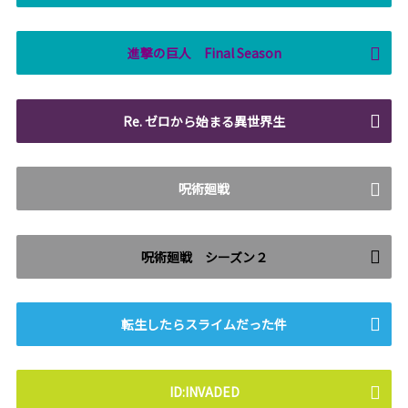
進撃の巨人 Final Season
Re. ゼロから始まる異世界生
呪術廻戦
呪術廻戦 シーズン２
転生したらスライムだった件
ID:INVADED