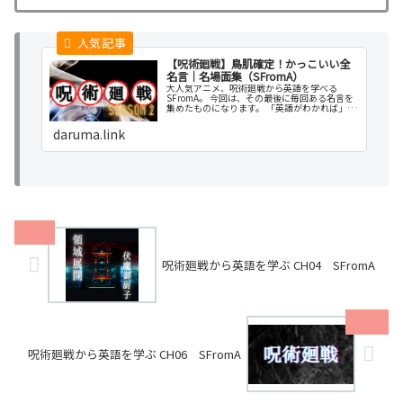
【呪術廻戦】鳥肌確定！かっこいい全
名言｜名場面集（SFromA）
大人気アニメ、呪術廻戦から英語を学べる
SFromA。 今回は、その最後に毎回ある名言を
集めたものになります。 「英語がわかれば」あ
なたの人生の選択肢は増えます。 好きなことを
しながら楽しんでいきましょう。 では、英語に
daruma.link
ふれていきましょう！！！
呪術廻戦から英語を学ぶ CH04 SFromA
呪術廻戦から英語を学ぶ CH06 SFromA