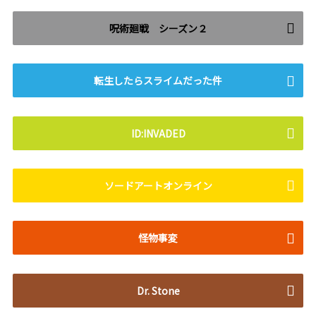
呪術廻戦 シーズン２
転生したらスライムだった件
ID:INVADED
ソードアートオンライン
怪物事変
Dr. Stone