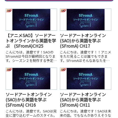
SAO
SAO
【アニメSAO】ソードアー
ソードアートオンライン
トオンラインから英語を学
(SAO)から英語を学ぶ
ぶ (SFromA)CH25
(SFromA) CH17
こんにちは、達磨です！SAOの
こんにちは、達磨です！！アニメ
SFromAは今日が最終回となりま
をただ見ることは誰でもできま
す。シーズン２を制作する予定で
す。SFromAはそんなあなたを全
す。いつになるかわかりません
力で応援します！英語ペラペラに
が、、、早くあげれるように頑張
なるためのプラスαにしてくださ
SAO
SAO
ります。
い！今日も頑張っていきましょ
う！
ソードアートオンライン
ソードアートオンライン
(SAO)から英語を学ぶ
(SAO)から英語を学ぶ
(SFromA) CH16
(SFromA) CH11
こんにちは、達磨です。SAOは完
こんにちは。達磨です！SAOは未
全に潜り込むゲームのスタイル。
来の話。でもなんかありえそうな