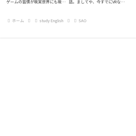
ゲームの習慣が現実世界にも現れ
話。ましてや、今すでにVRな
出したら終わりだと思う。。笑ゲ
ど、自分がゲーム内に入り込む物
ームは縛られないと何時間でもや
が出てきています。日本の１を１
ってしまう。。ゲームは本当に時
００にする力は本当にすごい。そ
ホーム
study English
SAO
間を決めて遊びましょう。時間は
して、このSAO CH11ではゆいち
お金です。大切にね。
ゃん初登場です。