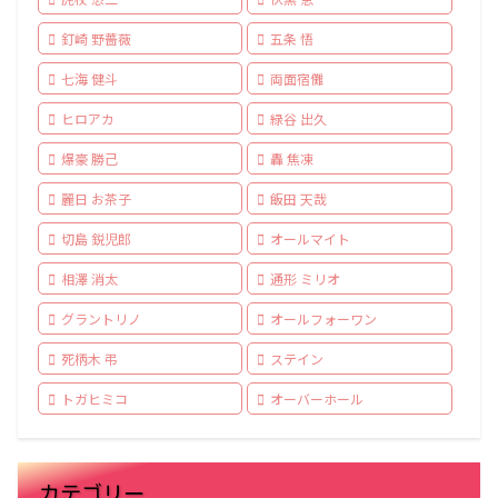
釘崎 野薔薇
五条 悟
七海 健斗
両面宿儺
ヒロアカ
緑谷 出久
爆豪 勝己
轟 焦凍
麗日 お茶子
飯田 天哉
切島 鋭児郎
オールマイト
相澤 消太
通形 ミリオ
グラントリノ
オールフォーワン
死柄木 弔
ステイン
トガヒミコ
オーバーホール
カテゴリー