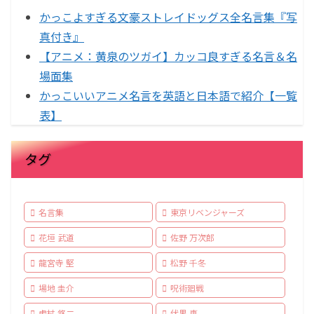
かっこよすぎる文豪ストレイドッグス全名言集『写
真付き』
【アニメ：黄泉のツガイ】カッコ良すぎる名言＆名
場面集
かっこいいアニメ名言を英語と日本語で紹介【一覧
表】
タグ
名言集
東京リベンジャーズ
花垣 武道
佐野 万次郎
龍宮寺 堅
松野 千冬
場地 圭介
呪術廻戦
虎杖 悠二
伏黒 恵