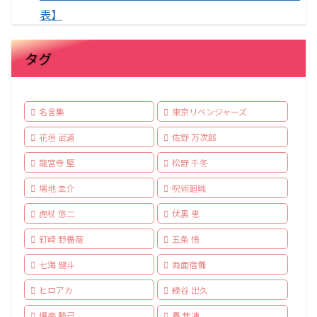
表】
タグ
名言集
東京リベンジャーズ
花垣 武道
佐野 万次郎
龍宮寺 堅
松野 千冬
場地 圭介
呪術廻戦
虎杖 悠二
伏黒 恵
釘崎 野薔薇
五条 悟
七海 健斗
両面宿儺
ヒロアカ
緑谷 出久
爆豪 勝己
轟 焦凍