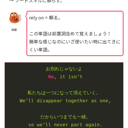
→ ソードスキルに頼らず。
rely on = 頼る。
達磨
この単語は前置詞含めて覚えましょう！
簡単な感じなのにいざ使いたい時に出てきに
くい単語。
お別れじゃないよ
No
,
it
isn’t
私たちは一つになって消えていく。
We’ll
disappear
together
as
one,
だからいつまでも一緒。
so
we’ll
never
part
again.