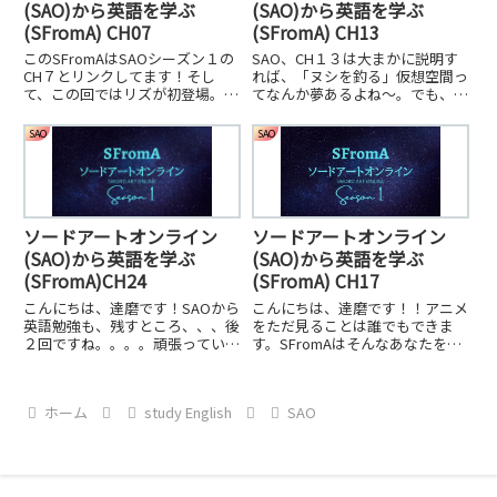
(SAO)から英語を学ぶ
(SAO)から英語を学ぶ
(SFromA) CH07
(SFromA) CH13
このSFromAはSAOシーズン１の
SAO、CH１３は大まかに説明す
CH７とリンクしてます！そし
れば、「ヌシを釣る」仮想空間っ
て、この回ではリズが初登場。今
てなんか夢あるよね〜。でも、僕
日も頑張っていきましょう！
はやりたくない。。今のところは
ね。。。
SAO
SAO
ソードアートオンライン
ソードアートオンライン
(SAO)から英語を学ぶ
(SAO)から英語を学ぶ
(SFromA)CH24
(SFromA) CH17
こんにちは、達磨です！SAOから
こんにちは、達磨です！！アニメ
英語勉強も、残すところ、、、後
をただ見ることは誰でもできま
２回ですね。。。。頑張っている
す。SFromAはそんなあなたを全
ような感じがしなくても、英語に
力で応援します！英語ペラペラに
毎日触れることが大切です。
なるためのプラスαにしてくださ
い！今日も頑張っていきましょ
ホーム
study English
SAO
う！