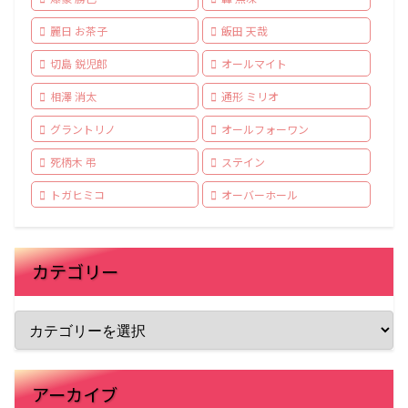
麗日 お茶子
飯田 天哉
切島 鋭児郎
オールマイト
相澤 消太
通形 ミリオ
グラントリノ
オールフォーワン
死柄木 弔
ステイン
トガヒミコ
オーバーホール
カテゴリー
アーカイブ