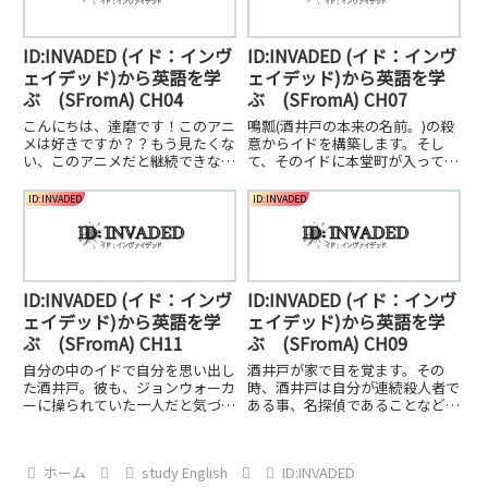
ID:INVADED (イド：インヴ
ID:INVADED (イド：インヴ
ェイデッド)から英語を学
ェイデッド)から英語を学
ぶ (SFromA) CH04
ぶ (SFromA) CH07
こんにちは、達磨です！このアニ
鳴瓢(酒井戸の本来の名前。)の殺
メは好きですか？？もう見たくな
意からイドを構築します。そし
い、このアニメだと継続できな
て、そのイドに本堂町が入ってい
い。。。そういうときは、思いき
く。鳴瓢のイドは雷がたくさん落
ってアニメを変えましょう。
ちる。そして、本堂町は違和感に
ID:INVADED
ID:INVADED
きずく。
ID:INVADED (イド：インヴ
ID:INVADED (イド：インヴ
ェイデッド)から英語を学
ェイデッド)から英語を学
ぶ (SFromA) CH11
ぶ (SFromA) CH09
自分の中のイドで自分を思い出し
酒井戸が家で目を覚ます。その
た酒井戸。彼も、ジョンウォーカ
時、酒井戸は自分が連続殺人者で
ーに操られていた一人だと気づ
ある事、名探偵であることなど、
く。そして、穴イド(富久田保津)
全ての記憶がある。そこには死ん
は自分のことをずっと覚えていた
だはずの鳴瓢の奥さんと娘がい
と言う。彼の頭には「穴」があ
る。そして酒井戸は動く。
ホーム
study English
ID:INVADED
る。