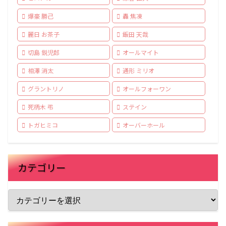
爆豪 勝己
轟 焦凍
麗日 お茶子
飯田 天哉
切島 鋭児郎
オールマイト
相澤 消太
通形 ミリオ
グラントリノ
オールフォーワン
死柄木 弔
ステイン
トガヒミコ
オーバーホール
カテゴリー