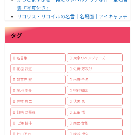
集『写真付き』
リコリス・リコイルの名言｜名場面｜アイキャッチ
タグ
名言集
東京リベンジャーズ
花垣 武道
佐野 万次郎
龍宮寺 堅
松野 千冬
場地 圭介
呪術廻戦
虎杖 悠二
伏黒 恵
釘崎 野薔薇
五条 悟
七海 健斗
両面宿儺
ヒロアカ
緑谷 出久