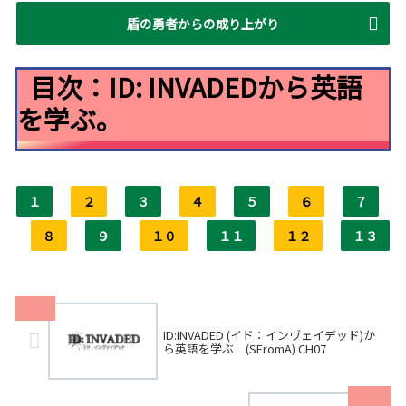
盾の勇者からの成り上がり
目次：ID: INVADEDから英語
を学ぶ。
１
２
３
４
５
６
７
８
９
１０
１１
１２
１３
ID:INVADED (イド：インヴェイデッド)か
ら英語を学ぶ (SFromA) CH07