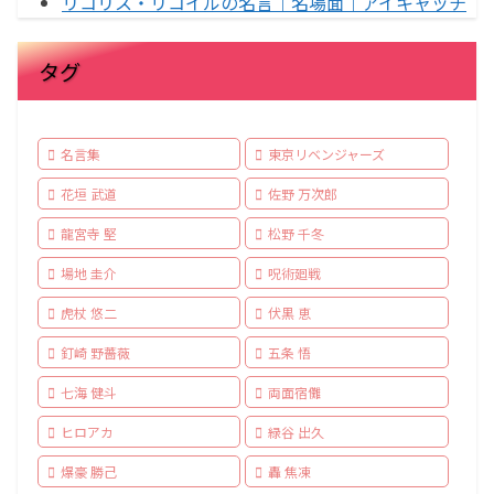
リコリス・リコイルの名言｜名場面｜アイキャッチ
タグ
名言集
東京リベンジャーズ
花垣 武道
佐野 万次郎
龍宮寺 堅
松野 千冬
場地 圭介
呪術廻戦
虎杖 悠二
伏黒 恵
釘崎 野薔薇
五条 悟
七海 健斗
両面宿儺
ヒロアカ
緑谷 出久
爆豪 勝己
轟 焦凍