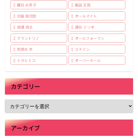
麗日 お茶子
飯田 天哉
切島 鋭児郎
オールマイト
相澤 消太
通形 ミリオ
グラントリノ
オールフォーワン
死柄木 弔
ステイン
トガヒミコ
オーバーホール
カテゴリー
アーカイブ