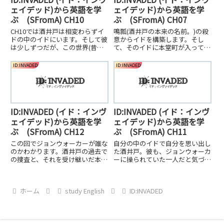
ェイデッド)から英語を学
ェイデッド)から英語を学
ぶ (SFromA) CH10
ぶ (SFromA) CH07
CH10では酒井戸は相変わらずイ
鳴瓢(酒井戸の本来の名前。)の殺
ドの中のイドにいます。そして彼
意からイドを構築します。そし
は少しずつだが、この世界(昔の
て、そのイドに本堂町が入ってい
存在しない記憶)に順応してい
く。鳴瓢のイドは雷がたくさん落
く。そこの世界で酒井戸(ここで
ちる。そして、本堂町は違和感に
ID:INVADED
ID:INVADED
は鳴瓢)は未然に多くの連続殺人
きずく。
者を駆除してきた。そして飛鳥井
木記の秘密が少しずつわかってく
る。
ID:INVADED (イド：インヴ
ID:INVADED (イド：インヴ
ェイデッド)から英語を学
ェイデッド)から英語を学
ぶ (SFromA) CH12
ぶ (SFromA) CH11
この回でジョンウォーカーが誰な
自分の中のイドで自分を思い出し
のかわかります。酒井戸の過去で
た酒井戸。彼も、ジョンウォーカ
の捜査と、それを受け継いだ本堂
ーに操られていた一人だと気づ
町による推理によって。
く。そして、穴イド(富久田保津)
は自分のことをずっと覚えていた
と言う。彼の頭には「穴」があ
ホーム
study English
ID:INVADED
る。