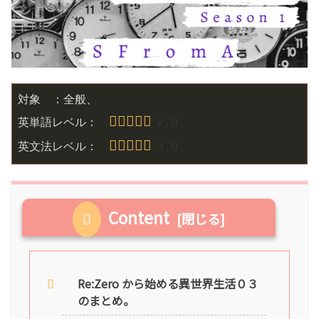
対象　：全般、

2
.0
英単語レベル：　
3
.0
英文法レベル：　
Content
Re:Zero から始める異世界生活０３
のまとめ。