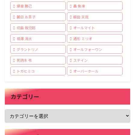
爆豪 勝己
轟 焦凍
麗日 お茶子
飯田 天哉
切島 鋭児郎
オールマイト
相澤 消太
通形 ミリオ
グラントリノ
オールフォーワン
死柄木 弔
ステイン
トガヒミコ
オーバーホール
カテゴリー