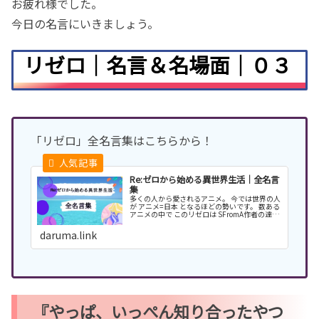
お疲れ様でした。
今日の名言にいきましょう。
リゼロ｜名言＆名場面｜０３
「リゼロ」全名言集はこちらから！
Re:ゼロから始める異世界生活｜全名言
集
多くの人から愛されるアニメ。 今では世界の人
が アニメ=日本 となるほどの勢いです。 数ある
アニメの中で このリゼロは SFromA作者の達磨
から見ても レベルが高い。 漫画では表せない感
じを音と映像で 見せてくる感じはすごい！
daruma.link
『やっぱ、いっぺん知り合ったやつ