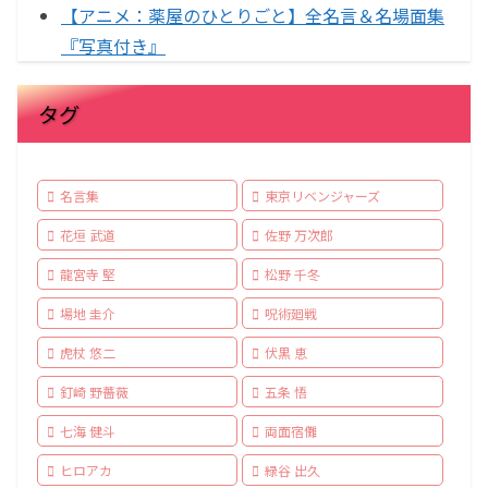
【アニメ：薬屋のひとりごと】全名言＆名場面集
『写真付き』
タグ
名言集
東京リベンジャーズ
花垣 武道
佐野 万次郎
龍宮寺 堅
松野 千冬
場地 圭介
呪術廻戦
虎杖 悠二
伏黒 恵
釘崎 野薔薇
五条 悟
七海 健斗
両面宿儺
ヒロアカ
緑谷 出久