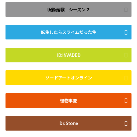
呪術廻戦 シーズン２
転生したらスライムだった件
ID:INVADED
ソードアートオンライン
怪物事変
Dr. Stone