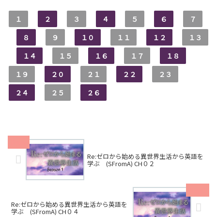
１
２
３
４
５
６
７
８
９
１０
１１
１２
１３
１４
１５
１６
１７
１８
１９
２０
２１
２２
２３
２４
２５
２６
Re:ゼロから始める異世界生活から英語を
学ぶ (SFromA) CH０２
Re:ゼロから始める異世界生活から英語を
学ぶ (SFromA) CH０４