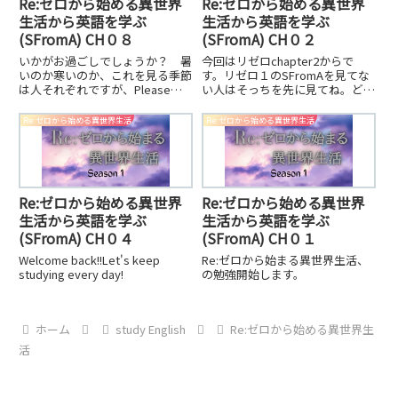
Re:ゼロから始める異世界
Re:ゼロから始める異世界
生活から英語を学ぶ
生活から英語を学ぶ
(SFromA) CH０８
(SFromA) CH０２
いかがお過ごしでしょうか？ 暑
今回はリゼロchapter2からで
いのか寒いのか、これを見る季節
す。リゼロ１のSFromAを見てな
は人それぞれですが、Please
い人はそっちを先に見てね。どん
take care of yourself!!!では、今
どん勉強していこう。
日のレッスンにいきましょう！
Re:ゼロから始める異世界生活
Re:ゼロから始める異世界生活
Re:ゼロから始める異世界
Re:ゼロから始める異世界
生活から英語を学ぶ
生活から英語を学ぶ
(SFromA) CH０４
(SFromA) CH０１
Welcome back!!Let's keep
Re:ゼロから始まる異世界生活、
studying every day!
の勉強開始します。
ホーム
study English
Re:ゼロから始める異世界生
活