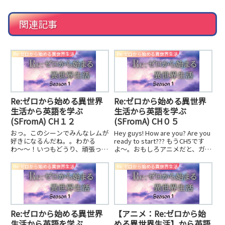
関連記事
Re:ゼロから始める異世界生活
Re:ゼロから始める異世界生活
Re:ゼロから始める異世界
Re:ゼロから始める異世界
生活から英語を学ぶ
生活から英語を学ぶ
(SFromA) CH１２
(SFromA) CH０５
おっ。このシーンでみんなレムが
Hey guys! How are you? Are you
好きになるんだね。。わかる
ready to start??? もうCH5です
わ〜〜！いつもどうり、頑張って
よ〜。おもしろアニメだと、ガン
いきましょう！
ガン見ちゃうよね。
Re:ゼロから始める異世界生活
Re:ゼロから始める異世界生活
Re:ゼロから始める異世界
【アニメ：Re:ゼロから始
生活から英語を学ぶ
める異世界生活】から英語