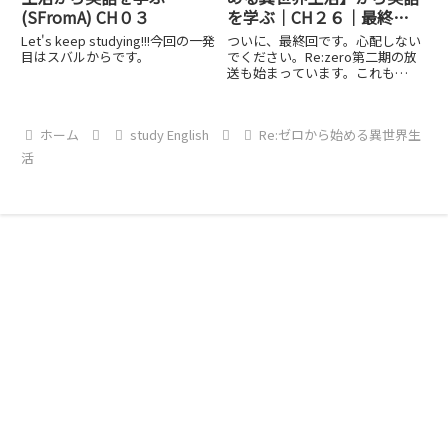
(SFromA) CH０３
を学ぶ｜CH２６｜最終回
『俺は、君をそうやって、
Let's keep studying!!!今回の一発
ついに、最終回です。心配しない
俺の特別扱いしたいん
目はスバルからです。
でください。Re:zero第二期の放
送も始まっています。これも
だ。』
Checkしないと。。とりあえず、
このRe:zero最終回を楽しく、勉
強していきましょう！
ホーム
study English
Re:ゼロから始める異世界生
活