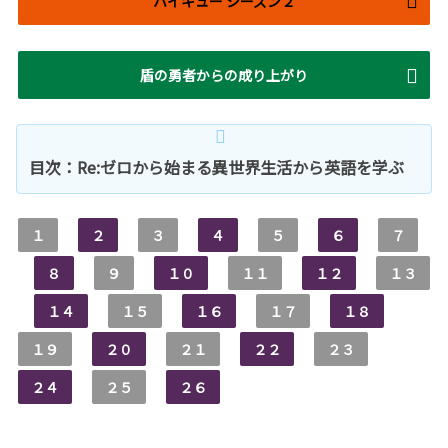
ハイキュー シーズン２
盾の勇者からの成り上がり
目次：Re:ゼロから始まる異世界生活から英語を学ぶ
１
２
３
４
５
６
７
８
９
１０
１１
１２
１３
１４
１５
１６
１７
１８
１９
２０
２１
２２
２３
２４
２５
２６