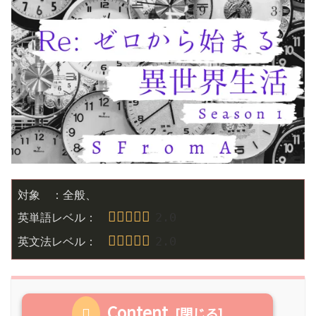
対象　：全般、

2
.0
英単語レベル：　
2
.0
英文法レベル：　
Content