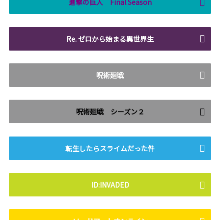
進撃の巨人 Final Season
Re. ゼロから始まる異世界生
呪術廻戦
呪術廻戦 シーズン２
転生したらスライムだった件
ID:INVADED