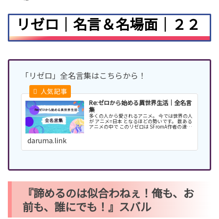
リゼロ｜名言＆名場面｜２２
「リゼロ」全名言集はこちらから！
Re:ゼロから始める異世界生活｜全名言
集
多くの人から愛されるアニメ。 今では世界の人
が アニメ=日本 となるほどの勢いです。 数ある
アニメの中で このリゼロは SFromA作者の達磨
から見ても レベルが高い。 漫画では表せない感
じを音と映像で 見せてくる感じはすごい！
daruma.link
『諦めるのは似合わねぇ！俺も、お
前も、誰にでも！』スバル