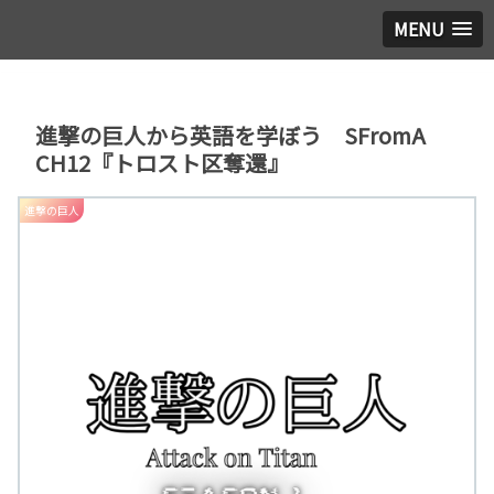
MENU
進撃の巨人から英語を学ぼう SFromA
CH12『トロスト区奪還』
進撃の巨人