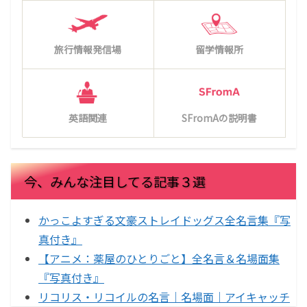
旅行情報発信場
留学情報所
英語関連
SFromAの説明書
今、みんな注目してる記事３選
かっこよすぎる文豪ストレイドッグス全名言集『写
真付き』
【アニメ：薬屋のひとりごと】全名言＆名場面集
『写真付き』
リコリス・リコイルの名言｜名場面｜アイキャッチ