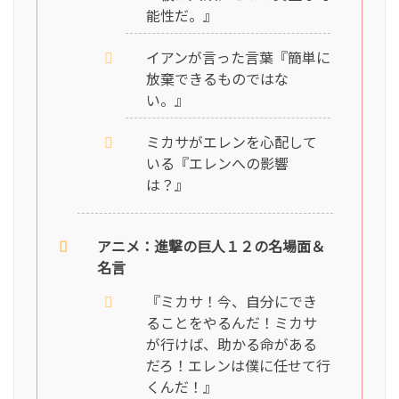
能性だ。』
イアンが言った言葉『簡単に
放棄できるものではな
い。』
ミカサがエレンを心配して
いる『エレンへの影響
は？』
アニメ：進撃の巨人１２の名場面＆
名言
『ミカサ！今、自分にでき
ることをやるんだ！ミカサ
が行けば、助かる命がある
だろ！エレンは僕に任せて行
くんだ！』