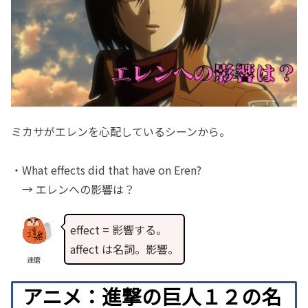
ミカサがエレンを心配しているシーンから。
・What effects did that have on Eren?
→ エレンへの影響は？
effect = 影響する。
affect は名詞。影響。
達磨
アニメ：進撃の巨人１２の名