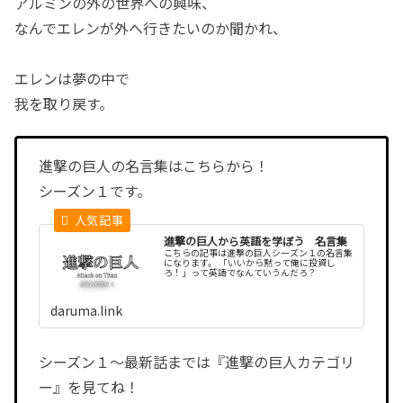
アルミンの外の世界への興味、
なんでエレンが外へ行きたいのか聞かれ、
エレンは夢の中で
我を取り戻す。
進撃の巨人の名言集はこちらから！
シーズン１です。
進撃の巨人から英語を学ぼう 名言集
こちらの記事は進撃の巨人シーズン１の名言集
になります。 「いいから黙って俺に投資し
ろ！」って英語でなんていうんだろ？
daruma.link
シーズン１〜最新話までは『進撃の巨人カテゴリ
ー』を見てね！