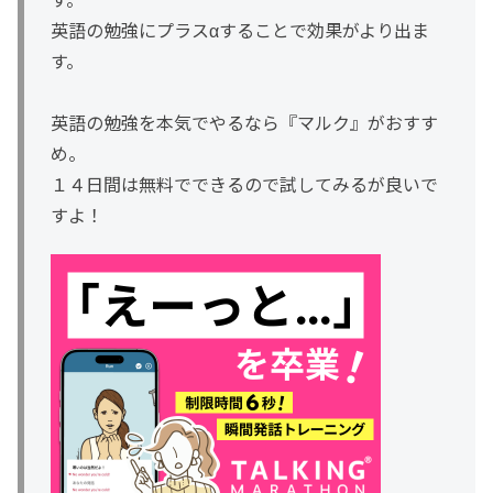
英語の勉強にプラスαすることで効果がより出ま
す。
英語の勉強を本気でやるなら『マルク』がおすす
め。
１４日間は無料でできるので試してみるが良いで
すよ！