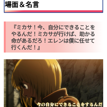
場面＆名言
『ミカサ！今、自分にできることを
やるんだ！ミカサが行けば、助かる
命があるだろ！エレンは僕に任せて
行くんだ！』