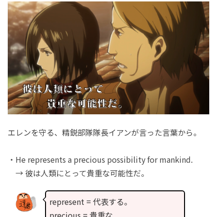
エレンを守る、精鋭部隊隊長イアンが言った言葉から。
・He represents a precious possibility for mankind.
→ 彼は人類にとって貴重な可能性だ。
represent = 代表する。
precious = 貴重な