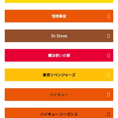
怪物事変
Dr. Stone
魔法使いの嫁
東京リベンジャーズ
ハイキュー
ハイキュー シーズン２