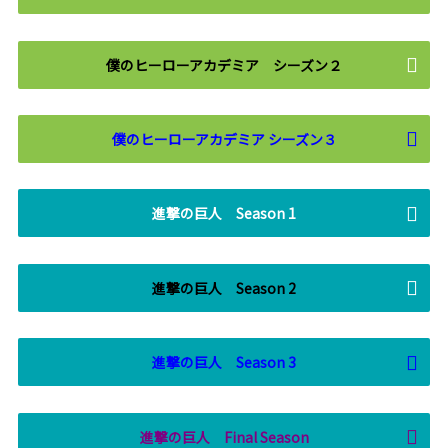
僕のヒーローアカデミア シーズン２
僕のヒーローアカデミア シーズン３
進撃の巨人 Season 1
進撃の巨人 Season 2
進撃の巨人 Season 3
進撃の巨人 Final Season