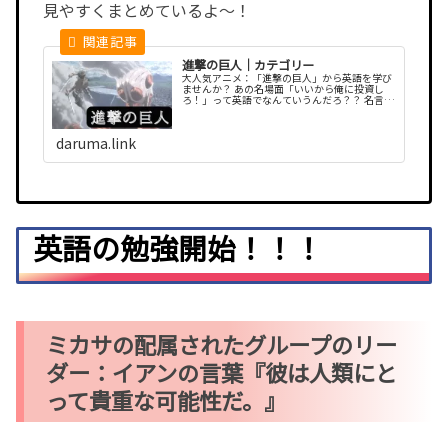
見やすくまとめているよ〜！
進撃の巨人｜カテゴリー
大人気アニメ：「進撃の巨人」から英語を学び
ませんか？ あの名場面「いいから俺に投資し
ろ！」って英語でなんていうんだろ？？ 名言、
名場面からも勉強ができます！おっと、巨人が
後ろから来ているので説明はこれまで！
daruma.link
英語の勉強開始！！！
ミカサの配属されたグループのリー
ダー：イアンの言葉『彼は人類にと
って貴重な可能性だ。』