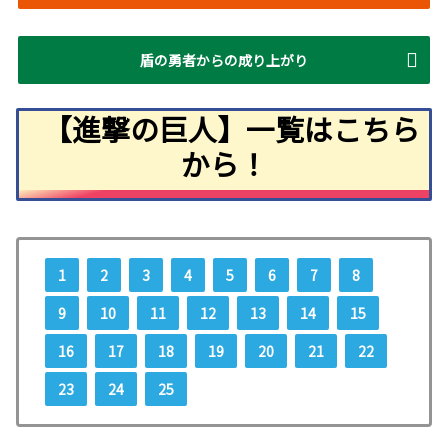
盾の勇者からの成り上がり
【進撃の巨人】一覧はこちら
から！
1
2
3
4
5
6
7
8
9
10
11
12
13
14
15
16
17
18
19
20
21
22
23
24
25