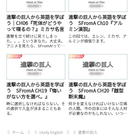
進撃の巨人から英語を学ぼ
進撃の巨人から英語を学ぼ
う｜CH06『死体がどうや
う SFromA Ch10『アル
って喋るの？』ミカサ名言
ミン演説』
進撃を立て続けに見てしまっ
この回では、エレン、ミカサ、ア
た。。。というあなた。大丈夫。
ルミンが頑張ります。
アニメを見たら、SFromA!って覚
えていたら、いつでも戻ってきて
くれればいい。
進撃の巨人
進撃の巨人
進撃の巨人から英語を学ぼ
進撃の巨人から英語を学ぼ
う SFromA CH19『悔い
う SFromA CH20『雌型
がない方を選べ。』
断末魔』
時に選択しなければならない。そ
何かを変えなければいけない立場
の選択で人生が決まることもあ
の人間。今の日本にはそんな人材
る。
が必要なのかもしれない。いつの
時代とか関係ないのかもしれな
い。いつでも、そのような人材は
重宝される。
ホーム
study English
進撃の巨人