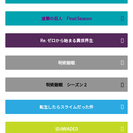
進撃の巨人 Final Season
Re. ゼロから始まる異世界生
呪術廻戦
呪術廻戦 シーズン２
転生したらスライムだった件
ID:INVADED