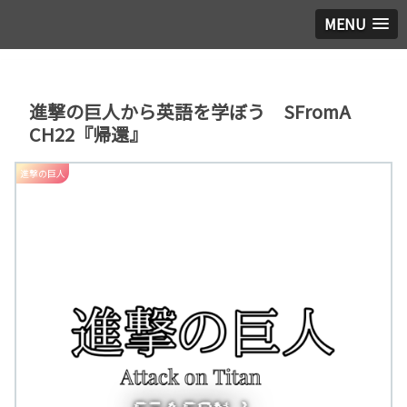
MENU
進撃の巨人から英語を学ぼう SFromA
CH22『帰還』
進撃の巨人