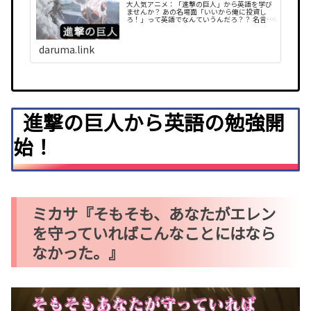
大人気アニメ：「進撃の巨人」から英語を学び
ませんか？ あの名場面「いいから俺に投資し
ろ！」って英語でなんていうんだろ？？ 名言、
名場面からも勉強ができます！おっと、巨人が
後ろから来ているので説明はこれまで！
daruma.link
進撃の巨人から英語の勉強開
始！
ミカサ『そもそも、あなたがエレン
を守っていればこんなことにはなら
なかった。』