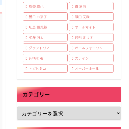
爆豪 勝己
轟 焦凍
麗日 お茶子
飯田 天哉
切島 鋭児郎
オールマイト
相澤 消太
通形 ミリオ
グラントリノ
オールフォーワン
死柄木 弔
ステイン
トガヒミコ
オーバーホール
カテゴリー