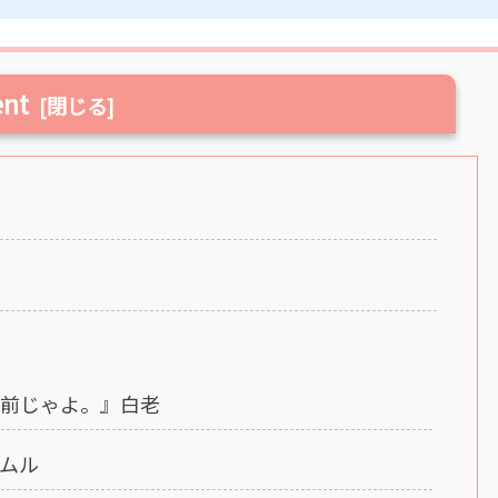
ent
飯前じゃよ。』白老
ムル