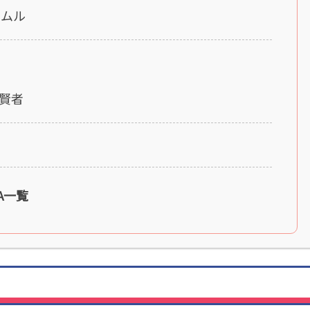
リムル
賢者
A一覧