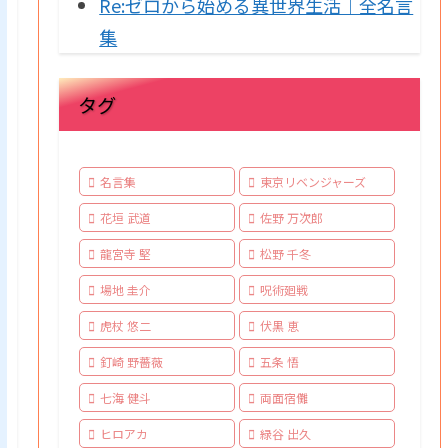
Re:ゼロから始める異世界生活｜全名言
集
タグ
名言集
東京リベンジャーズ
花垣 武道
佐野 万次郎
龍宮寺 堅
松野 千冬
場地 圭介
呪術廻戦
虎杖 悠二
伏黒 恵
釘崎 野薔薇
五条 悟
七海 健斗
両面宿儺
ヒロアカ
緑谷 出久