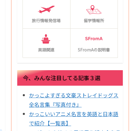
旅行情報発信場
留学情報所
英語関連
SFromAの説明書
今、みんな注目してる記事３選
かっこよすぎる文豪ストレイドッグス
全名言集『写真付き』
かっこいいアニメ名言を英語と日本語
で紹介【一覧表】