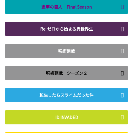
進撃の巨人 Final Season
Re. ゼロから始まる異世界生
呪術廻戦
呪術廻戦 シーズン２
転生したらスライムだった件
ID:INVADED