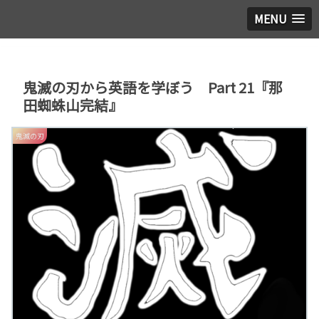
MENU
鬼滅の刃から英語を学ぼう Part 21『那
田蜘蛛山完結』
鬼滅の刃