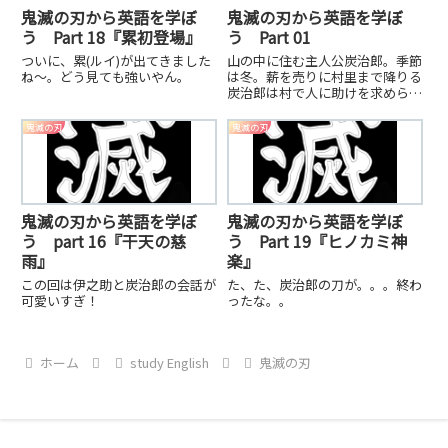
鬼滅の刃から英語を学ぼ
鬼滅の刃から英語を学ぼ
う Part 18『累初登場』
う Part 01
ついに、累(ルイ)が出てきました
山の中に住む主人公炭治郎。季節
ね〜。どう見ても強いやん。
は冬。薪を売りに村里まで降りる
炭治郎は村で人に助けを求められ
れば拒まず、人助けを遅くまでや
っていた。冬ということもりあ
鬼滅の刃
鬼滅の刃
り、辺りは真っ暗。炭治郎は鼻が
きくから真っ暗でも帰れるという
がおじさんがそれを止めた。
鬼滅の刃から英語を学ぼ
鬼滅の刃から英語を学ぼ
う part 16『干天の慈
う Part 19『ヒノカミ神
雨』
楽』
この回は伊之助と炭治郎の会話が
た、た、炭治郎の刀が。。。終わ
可愛いすぎ！
ったな。。
ホーム
study English
鬼滅の刃