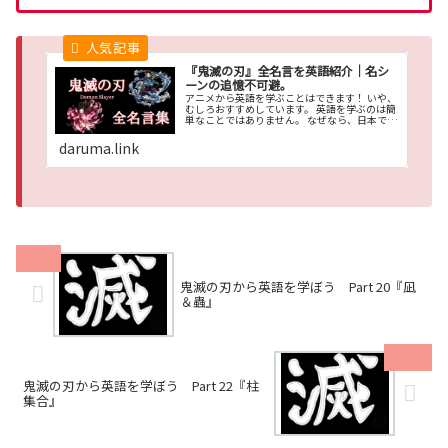
『鬼滅の刃』全名言を英語紹介｜名シ
ーンの追憶不可避。
アニメから英語を学ぶことはできます！ いや、
むしろおすすめしています。 英語を学ぶのは簡
単なことではありません。 なぜなら、日本では
英語を使わないから。 さらに、、、
daruma.link
鬼滅の刃から英語を学ぼう Part 20『凪
＆蟲』
鬼滅の刃から英語を学ぼう Part 22『柱
集合』