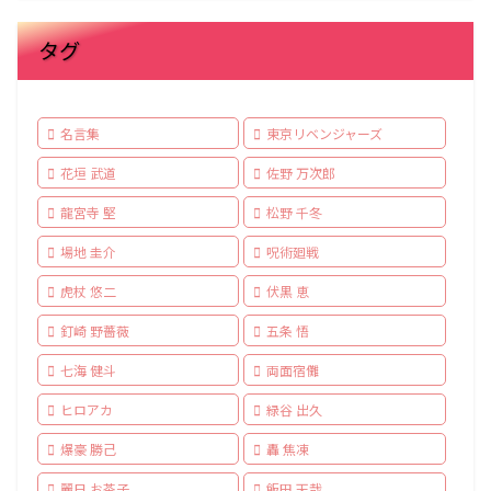
タグ
名言集
東京リベンジャーズ
花垣 武道
佐野 万次郎
龍宮寺 堅
松野 千冬
場地 圭介
呪術廻戦
虎杖 悠二
伏黒 恵
釘崎 野薔薇
五条 悟
七海 健斗
両面宿儺
ヒロアカ
緑谷 出久
爆豪 勝己
轟 焦凍
麗日 お茶子
飯田 天哉